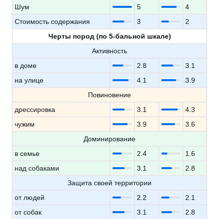
Шум
5
4
Стоимость содержания
3
2
Черты пород (по 5-бальной шкале)
Активность
в доме
2.8
3.1
на улице
4.1
3.9
Повиновение
дрессировка
3.1
4.3
чужим
3.9
3.6
Доминирование
в семье
2.4
1.6
над собаками
3.1
2.8
Защита своей территории
от людей
2.2
2.1
от собак
3.1
2.8