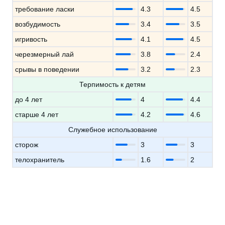
требование ласки
4.3
4.5
возбудимость
3.4
3.5
игривость
4.1
4.5
черезмерный лай
3.8
2.4
срывы в поведении
3.2
2.3
Терпимость к детям
до 4 лет
4
4.4
старше 4 лет
4.2
4.6
Служебное использование
сторож
3
3
телохранитель
1.6
2