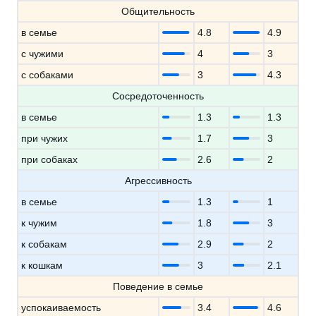
Общительность
в семье
4.8
4.9
с чужими
4
3
с собаками
3
4.3
Сосредоточенность
в семье
1.3
1.3
при чужих
1.7
3
при собаках
2.6
2
Агрессивность
в семье
1.3
1
к чужим
1.8
3
к собакам
2.9
2
к кошкам
3
2.1
Поведение в семье
успокаиваемость
3.4
4.6