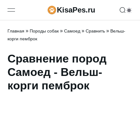
KisaPes.ru
open navigation menu
»
»
»
»
Главная
Породы собак
Самоед
Сравнить
Вельш-
корги пемброк
Сравнение пород
Самоед - Вельш-
корги пемброк