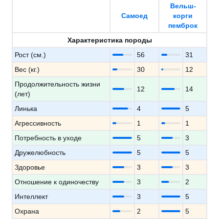
Вельш-
Самоед
корги
пемброк
Характеристика породы
Рост (см.)
56
31
Вес (кг.)
30
12
Продолжительность жизни
12
14
(лет)
Линька
4
5
Агрессивность
1
1
Потребность в уходе
5
3
Дружелюбность
5
5
Здоровье
3
3
Отношение к одиночеству
3
2
Интеллект
3
5
Охрана
2
5