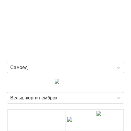
Самоед
Вельш-корги пемброк