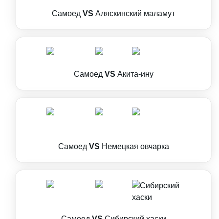
Самоед
VS
Аляскинский маламут
Самоед
VS
Акита-ину
Самоед
VS
Немецкая овчарка
Самоед
VS
Сибирский хаски