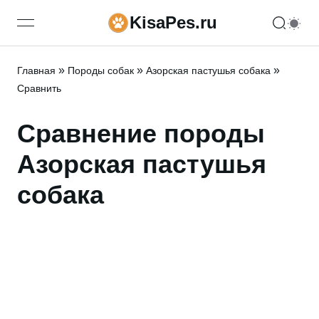
KisaPes.ru
open navigation menu
»
»
»
Главная
Породы собак
Азорская пастушья собака
Сравнить
Сравнение породы
Азорская пастушья
собака