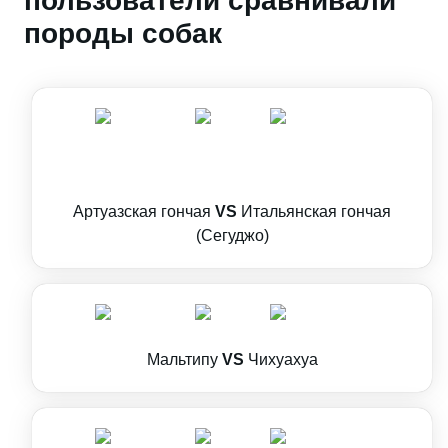
пользователи сравнивали
породы собак
Артуазская гончая
VS
Итальянская гончая
(Сегуджо)
Мальтипу
VS
Чихуахуа