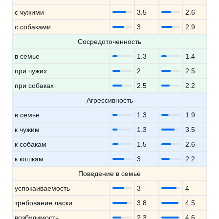
с чужими
3.5
2.6
с собаками
3
2.9
Сосредоточенность
в семье
1.3
1.4
при чужих
2
2.5
при собаках
2.5
2.2
Агрессивность
в семье
1.3
1.9
к чужим
1.3
3.5
к собакам
1.5
2.6
к кошкам
3
2.2
Поведение в семье
успокаиваемость
3
4
требование ласки
3.8
4.5
возбудимость
2.3
4.6