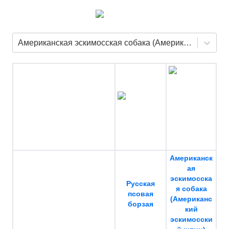
Американская эскимосская собака (Американский эскимосский шпиц)
Американск
ая
эскимосска
Русская
я собака
псовая
(Американс
борзая
кий
эскимосски