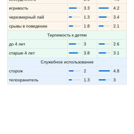
игривость
3.3
4.2
черезмерный лай
1.3
3.4
срывы в поведении
1.8
2.1
Терпимость к детям
до 4 лет
3
2.6
старше 4 лет
3.8
3.1
Служебное использование
сторож
2
4.8
телохранитель
1.3
3