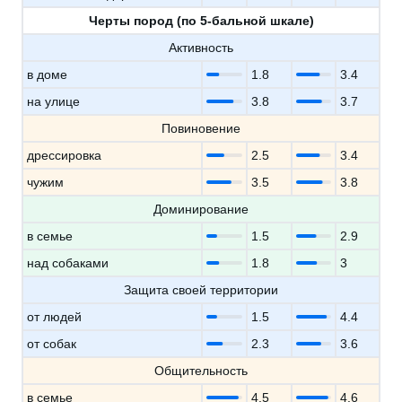
Черты пород (по 5-бальной шкале)
Активность
в доме
1.8
3.4
на улице
3.8
3.7
Повиновение
дрессировка
2.5
3.4
чужим
3.5
3.8
Доминирование
в семье
1.5
2.9
над собаками
1.8
3
Защита своей территории
от людей
1.5
4.4
от собак
2.3
3.6
Общительность
в семье
4.5
4.6