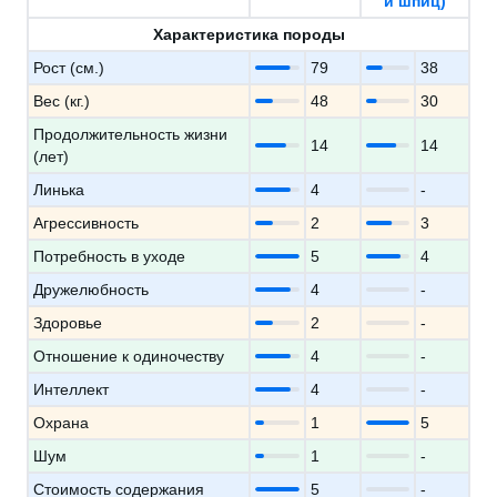
й шпиц)
Характеристика породы
Рост (см.)
79
38
Вес (кг.)
48
30
Продолжительность жизни
14
14
(лет)
Линька
4
-
Агрессивность
2
3
Потребность в уходе
5
4
Дружелюбность
4
-
Здоровье
2
-
Отношение к одиночеству
4
-
Интеллект
4
-
Охрана
1
5
Шум
1
-
Стоимость содержания
5
-