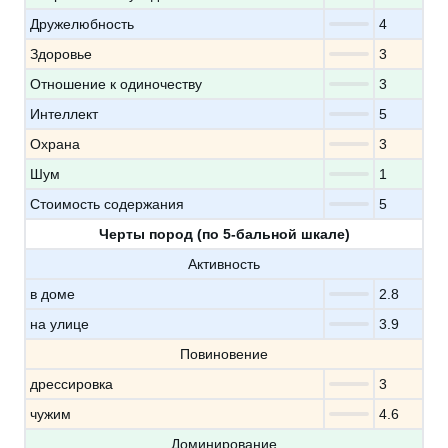
Дружелюбность
4
Здоровье
3
Отношение к одиночеству
3
Интеллект
5
Охрана
3
Шум
1
Стоимость содержания
5
Черты пород (по 5-бальной шкале)
Активность
в доме
2.8
на улице
3.9
Повиновение
дрессировка
3
чужим
4.6
Доминирование