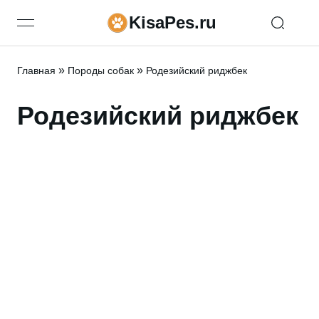
KisaPes.ru
open navigation menu
»
»
Главная
Породы собак
Родезийский риджбек
Родезийский риджбек