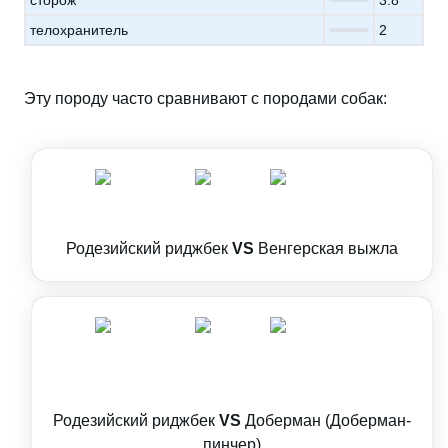
сторож
3.8
телохранитель
2
Эту породу часто сравнивают с породами собак:
Родезийский риджбек
VS
Венгерская выжла
Родезийский риджбек
VS
Доберман (Доберман-
пинчер)