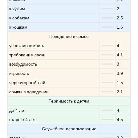
к чужим
2
к собакам
2.5
к кошкам
1.6
Поведение в семье
успокаиваемость
4
требование ласки
4.1
возбудимость
3
игривость
3.9
черезмерный лай
1.5
срывы в поведении
2.1
Терпимость к детям
до 4 лет
4
старше 4 лет
4.5
Служебное использование