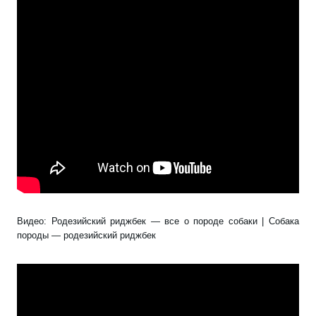
Видео: Родезийский риджбек — все о породе собаки | Собака
породы — родезийский риджбек