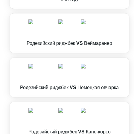
Родезийский риджбек
VS
Веймаранер
Родезийский риджбек
VS
Немецкая овчарка
Родезийский риджбек
VS
Кане-корсо