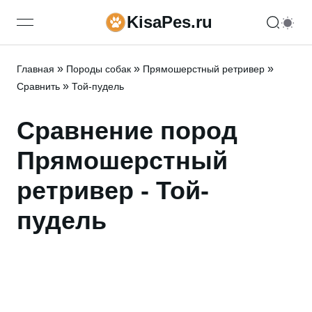
KisaPes.ru
open navigation menu
»
»
»
Главная
Породы собак
Прямошерстный ретривер
»
Сравнить
Той-пудель
Сравнение пород
Прямошерстный
ретривер - Той-
пудель