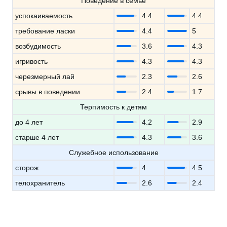
Поведение в семье
успокаиваемость
4.4
4.4
требование ласки
4.4
5
возбудимость
3.6
4.3
игривость
4.3
4.3
черезмерный лай
2.3
2.6
срывы в поведении
2.4
1.7
Терпимость к детям
до 4 лет
4.2
2.9
старше 4 лет
4.3
3.6
Служебное использование
сторож
4
4.5
телохранитель
2.6
2.4