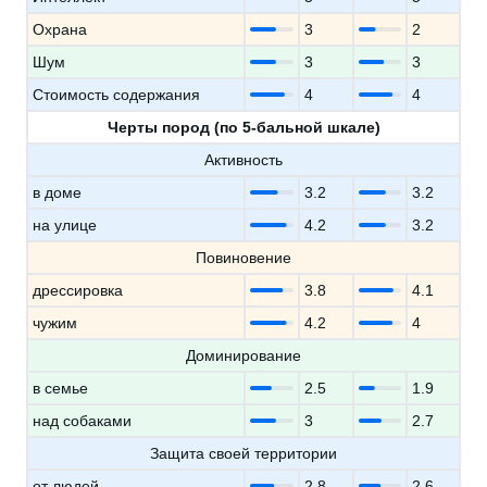
Охрана
3
2
Шум
3
3
Стоимость содержания
4
4
Черты пород (по 5-бальной шкале)
Активность
в доме
3.2
3.2
на улице
4.2
3.2
Повиновение
дрессировка
3.8
4.1
чужим
4.2
4
Доминирование
в семье
2.5
1.9
над собаками
3
2.7
Защита своей территории
от людей
2.8
2.6