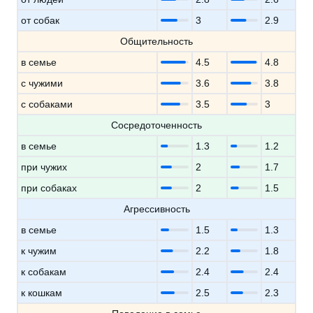
от собак
3
2.9
Общительность
в семье
4.5
4.8
с чужими
3.6
3.8
с собаками
3.5
3
Сосредоточенность
в семье
1.3
1.2
при чужих
2
1.7
при собаках
2
1.5
Агрессивность
в семье
1.5
1.3
к чужим
2.2
1.8
к собакам
2.4
2.4
к кошкам
2.5
2.3