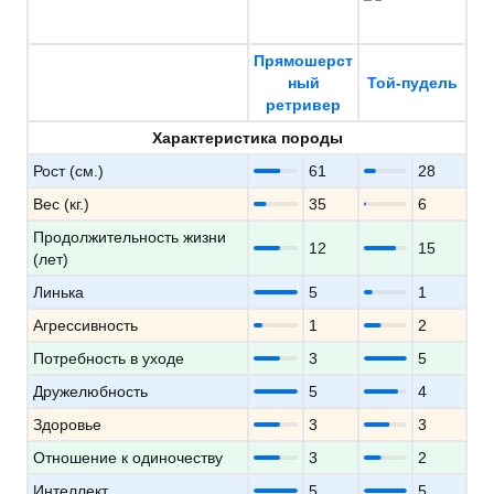
Прямошерст
ный
Той-пудель
ретривер
Характеристика породы
Рост (см.)
61
28
Вес (кг.)
35
6
Продолжительность жизни
12
15
(лет)
Линька
5
1
Агрессивность
1
2
Потребность в уходе
3
5
Дружелюбность
5
4
Здоровье
3
3
Отношение к одиночеству
3
2
Интеллект
5
5