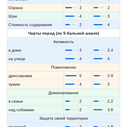
Охрана
3
2
Шум
4
3
Стоимость содержания
2
4
Черты пород (по 5-бальной шкале)
Активность
в доме
3
2.4
на улице
4
4
Повиновение
дрессировка
5
2.8
чужим
4
3
Доминирование
в семье
2
2.2
над собаками
2
3.8
Защита своей территории
от людей
2
1.8