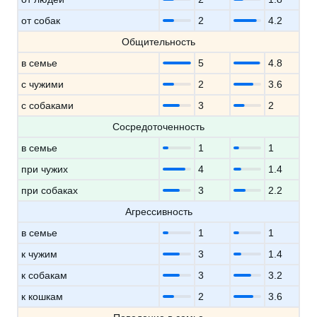
от собак
2
4.2
Общительность
в семье
5
4.8
с чужими
2
3.6
с собаками
3
2
Сосредоточенность
в семье
1
1
при чужих
4
1.4
при собаках
3
2.2
Агрессивность
в семье
1
1
к чужим
3
1.4
к собакам
3
3.2
к кошкам
2
3.6