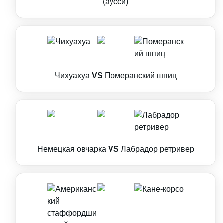
(аусси)
Чихуахуа
VS
Померанский шпиц
Немецкая овчарка
VS
Лабрадор ретривер