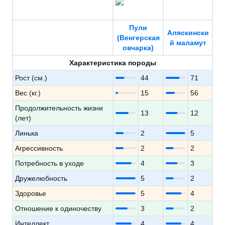
Пули
Аляскински
(Венгерская
й маламут
овчарка)
Характеристика породы
Рост (см.)
44
71
Вес (кг.)
15
56
Продолжительность жизни
13
12
(лет)
Линька
2
5
Агрессивность
2
2
Потребность в уходе
4
3
Дружелюбность
5
2
Здоровье
5
4
Отношение к одиночеству
3
2
Интеллект
4
4