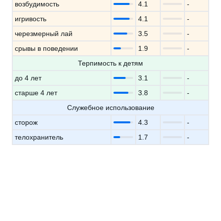
возбудимость
4.1
-
игривость
4.1
-
черезмерный лай
3.5
-
срывы в поведении
1.9
-
Терпимость к детям
до 4 лет
3.1
-
старше 4 лет
3.8
-
Служебное использование
сторож
4.3
-
телохранитель
1.7
-