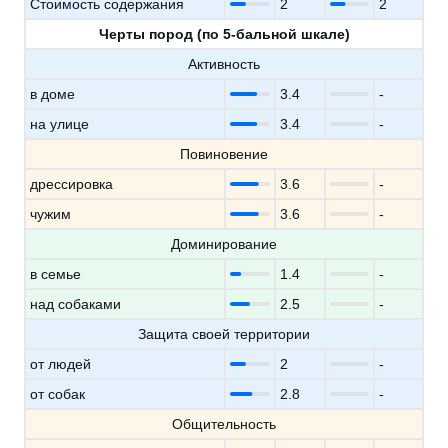
Стоимость содержания
2
2
Черты пород (по 5-бальной шкале)
Активность
в доме
3.4
-
на улице
3.4
-
Повиновение
дрессировка
3.6
-
чужим
3.6
-
Доминирование
в семье
1.4
-
над собаками
2.5
-
Защита своей территории
от людей
2
-
от собак
2.8
-
Общительность