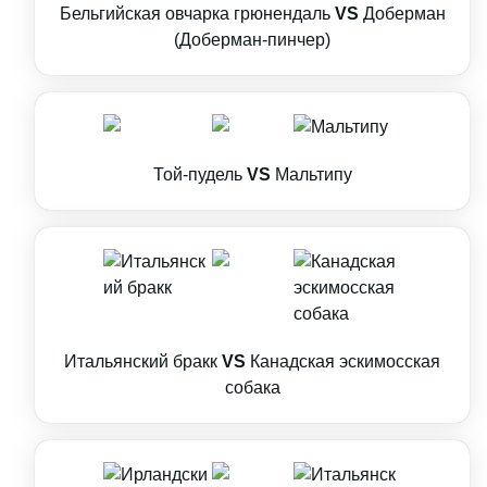
Бельгийская овчарка грюнендаль
VS
Доберман
(Доберман-пинчер)
Той-пудель
VS
Мальтипу
Итальянский бракк
VS
Канадская эскимосская
собака