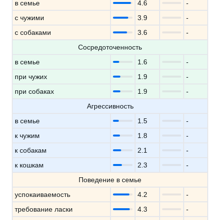
в семье
4.6
-
с чужими
3.9
-
с собаками
3.6
-
Сосредоточенность
в семье
1.6
-
при чужих
1.9
-
при собаках
1.9
-
Агрессивность
в семье
1.5
-
к чужим
1.8
-
к собакам
2.1
-
к кошкам
2.3
-
Поведение в семье
успокаиваемость
4.2
-
требование ласки
4.3
-