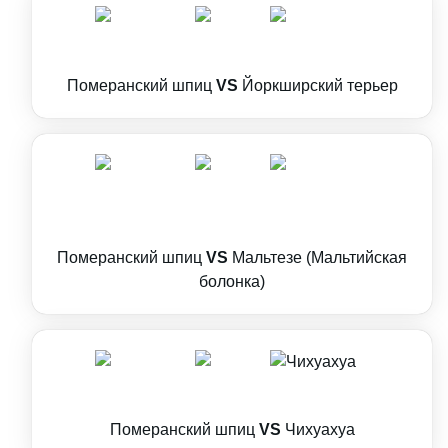
Померанский шпиц
VS
Йоркширский терьер
Померанский шпиц
VS
Мальтезе (Мальтийская
болонка)
Померанский шпиц
VS
Чихуахуа