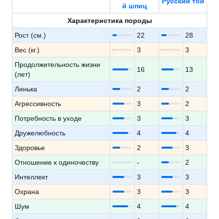
Русский той
й шпиц
Характеристика породы
Рост (см.)
22
28
Вес (кг.)
3
3
Продолжительность жизни
16
13
(лет)
Линька
2
2
Агрессивность
3
2
Потребность в уходе
3
3
Дружелюбность
4
4
Здоровье
2
3
Отношение к одиночеству
-
2
Интеллект
3
3
Охрана
3
3
Шум
4
4