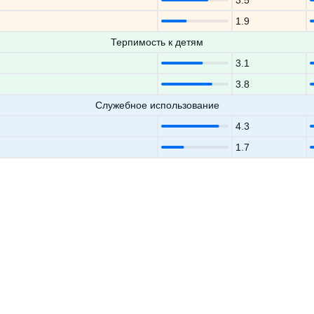
3.5
1.9
Терпимость к детям
3.1
3.8
Служебное использование
4.3
1.7