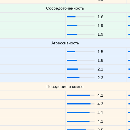
Сосредоточенность
1.6
1.9
1.9
Агрессивность
1.5
1.8
2.1
2.3
Поведение в семье
4.2
4.3
4.1
4.1