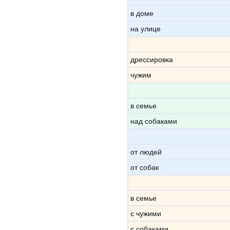
в доме
на улице
дрессировка
чужим
в семье
над собаками
от людей
от собак
в семье
с чужими
с собаками