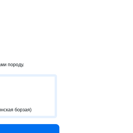
ми породу.
янская борзая)