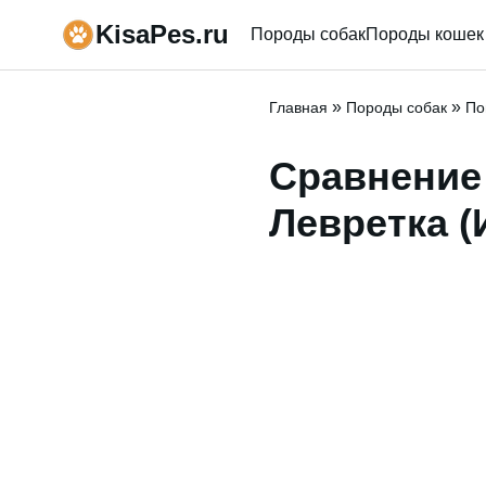
KisaPes.ru
Породы собак
Породы кошек
»
»
Главная
Породы собак
По
Сравнение
Левретка (