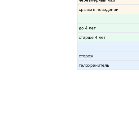
черезмерный лай
срывы в поведении
до 4 лет
старше 4 лет
сторож
телохранитель