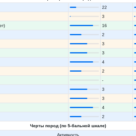
22
3
ет)
16
2
3
3
4
2
-
3
3
4
2
Черты пород (по 5-бальной шкале)
Активность