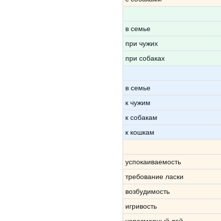
в семье
при чужих
при собаках
в семье
к чужим
к собакам
к кошкам
успокаиваемость
требование ласки
возбудимость
игривость