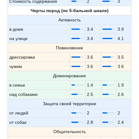
Стоимость содержания
2
3
Черты пород (по 5-бальной шкале)
Активность
в доме
3.4
3.9
на улице
3.4
4.1
Повиновение
дрессировка
3.6
3.5
чужим
3.6
3.6
Доминирование
в семье
1.4
1.9
над собаками
2.5
2.6
Защита своей территории
от людей
2
2
от собак
2.8
2.4
Общительность