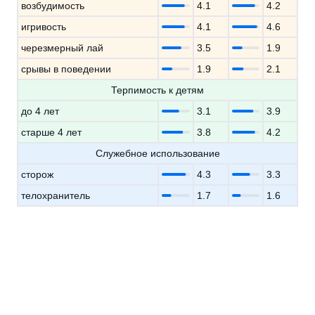
возбудимость
4.1
4.2
игривость
4.1
4.6
черезмерный лай
3.5
1.9
срывы в поведении
1.9
2.1
Терпимость к детям
до 4 лет
3.1
3.9
старше 4 лет
3.8
4.2
Служебное использование
сторож
4.3
3.3
телохранитель
1.7
1.6