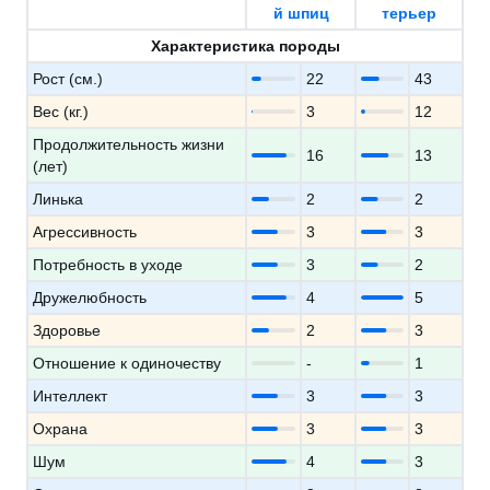
й шпиц
терьер
Характеристика породы
Рост (см.)
22
43
Вес (кг.)
3
12
Продолжительность жизни
16
13
(лет)
Линька
2
2
Агрессивность
3
3
Потребность в уходе
3
2
Дружелюбность
4
5
Здоровье
2
3
Отношение к одиночеству
-
1
Интеллект
3
3
Охрана
3
3
Шум
4
3