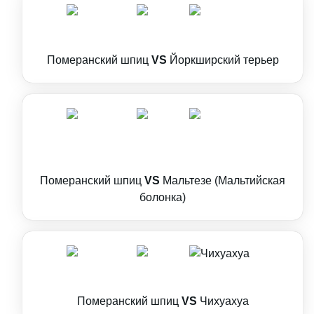
Померанский шпиц
VS
Йоркширский терьер
Померанский шпиц
VS
Мальтезе (Мальтийская
болонка)
Померанский шпиц
VS
Чихуахуа