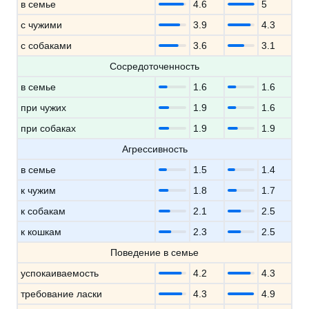
в семье
4.6
5
с чужими
3.9
4.3
с собаками
3.6
3.1
Сосредоточенность
в семье
1.6
1.6
при чужих
1.9
1.6
при собаках
1.9
1.9
Агрессивность
в семье
1.5
1.4
к чужим
1.8
1.7
к собакам
2.1
2.5
к кошкам
2.3
2.5
Поведение в семье
успокаиваемость
4.2
4.3
требование ласки
4.3
4.9