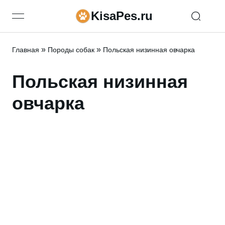
KisaPes.ru
open navigation menu
»
»
Главная
Породы собак
Польская низинная овчарка
Польская низинная
овчарка