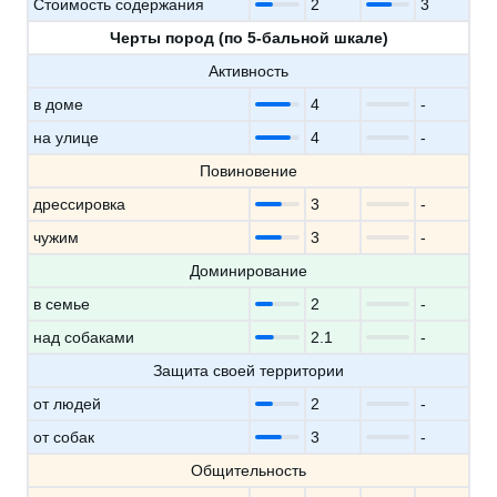
Стоимость содержания
2
3
Черты пород (по 5-бальной шкале)
Активность
в доме
4
-
на улице
4
-
Повиновение
дрессировка
3
-
чужим
3
-
Доминирование
в семье
2
-
над собаками
2.1
-
Защита своей территории
от людей
2
-
от собак
3
-
Общительность