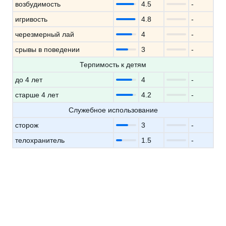
возбудимость
4.5
-
игривость
4.8
-
черезмерный лай
4
-
срывы в поведении
3
-
Терпимость к детям
до 4 лет
4
-
старше 4 лет
4.2
-
Служебное использование
сторож
3
-
телохранитель
1.5
-