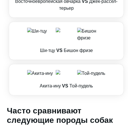
Восточноевропейская овчарка
VS
Джек-рассел-
терьер
Ши-тцу
VS
Бишон фризе
Акита-ину
VS
Той-пудель
Часто сравнивают
следующие породы собак