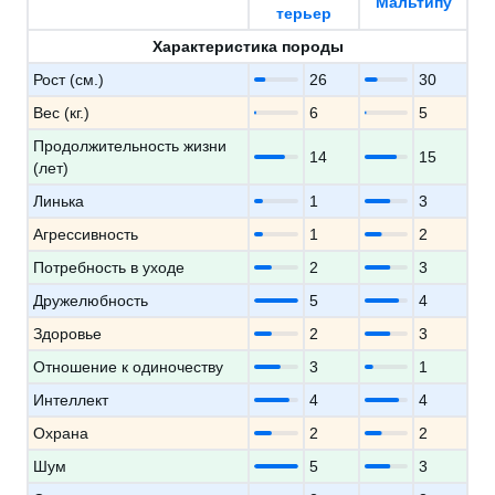
Мальтипу
терьер
Характеристика породы
Рост (см.)
26
30
Вес (кг.)
6
5
Продолжительность жизни
14
15
(лет)
Линька
1
3
Агрессивность
1
2
Потребность в уходе
2
3
Дружелюбность
5
4
Здоровье
2
3
Отношение к одиночеству
3
1
Интеллект
4
4
Охрана
2
2
Шум
5
3