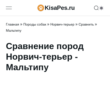
KisaPes.ru
open navigation menu
»
»
»
»
Главная
Породы собак
Норвич-терьер
Сравнить
Мальтипу
Сравнение пород
Норвич-терьер -
Мальтипу