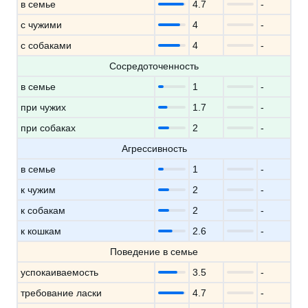
в семье
4.7
-
с чужими
4
-
с собаками
4
-
Сосредоточенность
в семье
1
-
при чужих
1.7
-
при собаках
2
-
Агрессивность
в семье
1
-
к чужим
2
-
к собакам
2
-
к кошкам
2.6
-
Поведение в семье
успокаиваемость
3.5
-
требование ласки
4.7
-