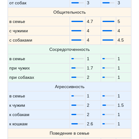
от собак
3
3
Общительность
в семье
4.7
5
с чужими
4
4
с собаками
4
4.5
Сосредоточенность
в семье
1
1
при чужих
1.7
1
при собаках
2
1
Агрессивность
в семье
1
1
к чужим
2
1.5
к собакам
2
1
к кошкам
2.6
1
Поведение в семье