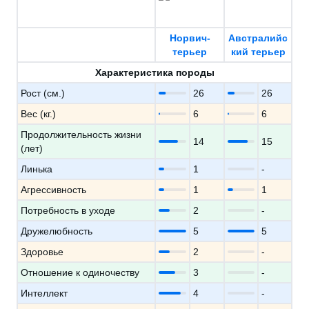
Норвич-
Австралийс
терьер
кий терьер
Характеристика породы
Рост (см.)
26
26
Вес (кг.)
6
6
Продолжительность жизни
14
15
(лет)
Линька
1
-
Агрессивность
1
1
Потребность в уходе
2
-
Дружелюбность
5
5
Здоровье
2
-
Отношение к одиночеству
3
-
Интеллект
4
-