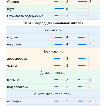
Охрана
2
5
Шум
5
-
Стоимость содержания
2
-
Черты пород (по 5-бальной шкале)
Активность
в доме
4
3.5
на улице
4
4.5
Повиновение
дрессировка
3
4
чужим
3
4
Доминирование
в семье
2
1
над собаками
2.1
2
Защита своей территории
от людей
2
2.5