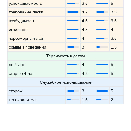
успокаиваемость
3.5
5
требование ласки
4.7
3.5
возбудимость
4.5
3.5
игривость
4.8
4
черезмерный лай
4
3.5
срывы в поведении
3
1.5
Терпимость к детям
до 4 лет
4
5
старше 4 лет
4.2
5
Служебное использование
сторож
3
5
телохранитель
1.5
2