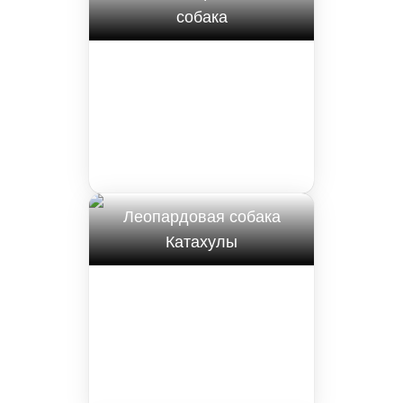
собака
Леопардовая собака
Катахулы