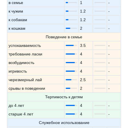
в семье
1
-
к чужим
1.2
-
к собакам
1.2
-
к кошкам
2
-
Поведение в семье
успокаиваемость
3.5
-
требование ласки
4
-
возбудимость
4
-
игривость
4
-
черезмерный лай
2.5
-
срывы в поведении
2
-
Терпимость к детям
до 4 лет
4
-
старше 4 лет
4
-
Служебное использование