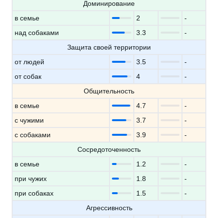
Доминирование
в семье
2
-
над собаками
3.3
-
Защита своей территории
от людей
3.5
-
от собак
4
-
Общительность
в семье
4.7
-
с чужими
3.7
-
с собаками
3.9
-
Сосредоточенность
в семье
1.2
-
при чужих
1.8
-
при собаках
1.5
-
Агрессивность