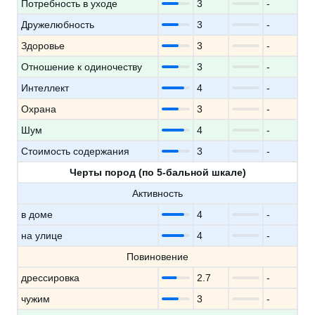
Потребность в уходе
3
-
Дружелюбность
3
-
Здоровье
3
-
Отношение к одиночеству
3
-
Интеллект
4
-
Охрана
3
-
Шум
4
-
Стоимость содержания
3
-
Черты пород (по 5-бальной шкале)
Активность
в доме
4
-
на улице
4
-
Повиновение
дрессировка
2.7
-
чужим
3
-