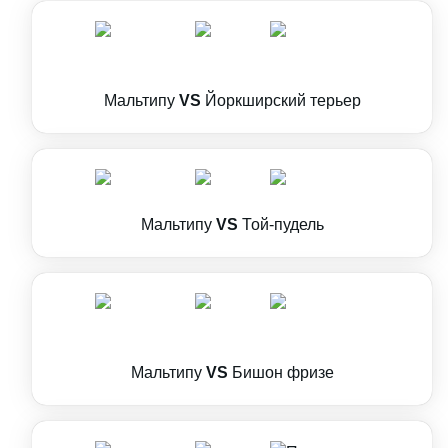
Мальтипу
VS
Йоркширский терьер
Мальтипу
VS
Той-пудель
Мальтипу
VS
Бишон фризе