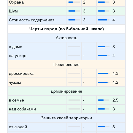
Охрана
2
3
Шум
3
3
Стоимость содержания
3
4
Черты пород (по 5-бальной шкале)
Активность
в доме
-
3
на улице
-
4
Повиновение
дрессировка
-
4.3
чужим
-
4.2
Доминирование
в семье
-
2.5
над собаками
-
3
Защита своей территории
от людей
-
3