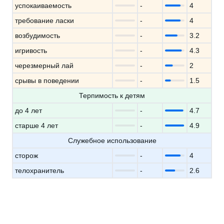
успокаиваемость
-
4
требование ласки
-
4
возбудимость
-
3.2
игривость
-
4.3
черезмерный лай
-
2
срывы в поведении
-
1.5
Терпимость к детям
до 4 лет
-
4.7
старше 4 лет
-
4.9
Служебное использование
сторож
-
4
телохранитель
-
2.6