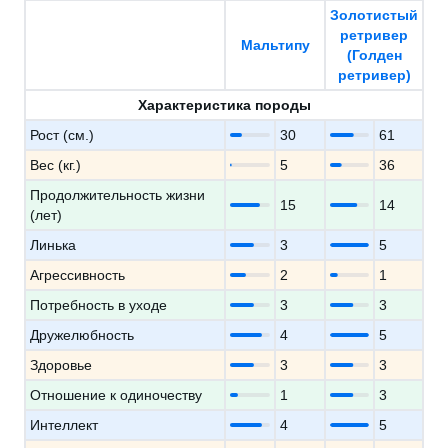
Золотистый
ретривер
Мальтипу
(Голден
ретривер)
Характеристика породы
Рост (см.)
30
61
Вес (кг.)
5
36
Продолжительность жизни
15
14
(лет)
Линька
3
5
Агрессивность
2
1
Потребность в уходе
3
3
Дружелюбность
4
5
Здоровье
3
3
Отношение к одиночеству
1
3
Интеллект
4
5