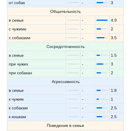
от собак
-
3
Общительность
в семье
-
4.9
с чужими
-
2
с собаками
-
3.5
Сосредоточенность
в семье
-
1.5
при чужих
-
3
при собаках
-
2
Агрессивность
в семье
-
1.8
к чужим
-
1
к собакам
-
2.5
к кошкам
-
2.5
Поведение в семье