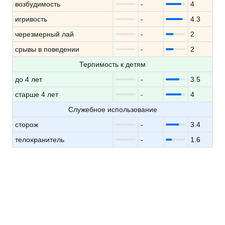
возбудимость
-
4
игривость
-
4.3
черезмерный лай
-
2
срывы в поведении
-
2
Терпимость к детям
до 4 лет
-
3.5
старше 4 лет
-
4
Служебное использование
сторож
-
3.4
телохранитель
-
1.6