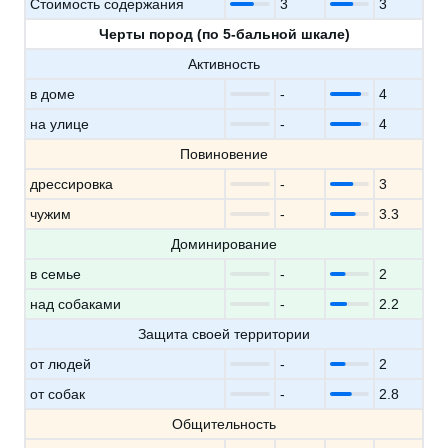
Стоимость содержания
3
3
Черты пород (по 5-бальной шкале)
Активность
в доме
-
4
на улице
-
4
Повиновение
дрессировка
-
3
чужим
-
3.3
Доминирование
в семье
-
2
над собаками
-
2.2
Защита своей территории
от людей
-
2
от собак
-
2.8
Общительность