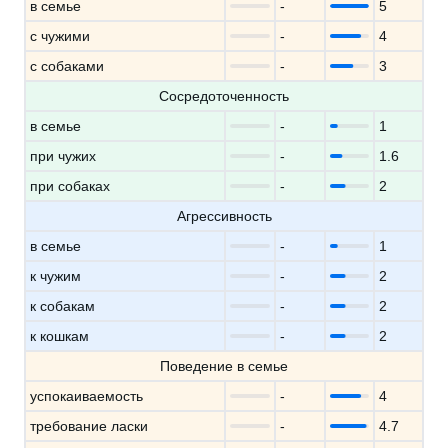
в семье
-
5
с чужими
-
4
с собаками
-
3
Сосредоточенность
в семье
-
1
при чужих
-
1.6
при собаках
-
2
Агрессивность
в семье
-
1
к чужим
-
2
к собакам
-
2
к кошкам
-
2
Поведение в семье
успокаиваемость
-
4
требование ласки
-
4.7