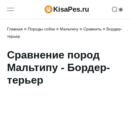
KisaPes.ru
open navigation menu
»
»
»
»
Главная
Породы собак
Мальтипу
Сравнить
Бордер-
терьер
Сравнение пород
Мальтипу - Бордер-
терьер