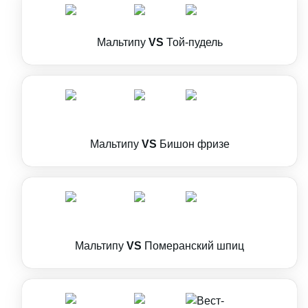
Мальтипу
VS
Той-пудель
Мальтипу
VS
Бишон фризе
Мальтипу
VS
Померанский шпиц