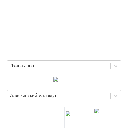
Лхаса апсо
Аляскинский маламут