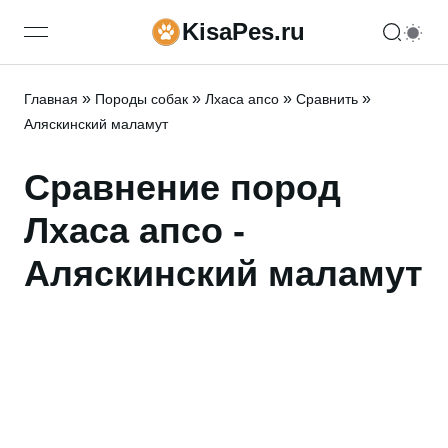
KisaPes.ru
open navigation menu
»
»
»
»
Главная
Породы собак
Лхаса апсо
Сравнить
Аляскинский маламут
Сравнение пород
Лхаса апсо -
Аляскинский маламут