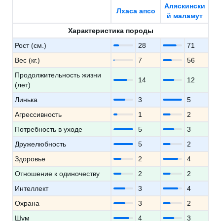
Аляскински
Лхаса апсо
й маламут
Характеристика породы
Рост (см.)
28
71
Вес (кг.)
7
56
Продолжительность жизни
14
12
(лет)
Линька
3
5
Агрессивность
1
2
Потребность в уходе
5
3
Дружелюбность
5
2
Здоровье
2
4
Отношение к одиночеству
2
2
Интеллект
3
4
Охрана
3
2
Шум
4
3