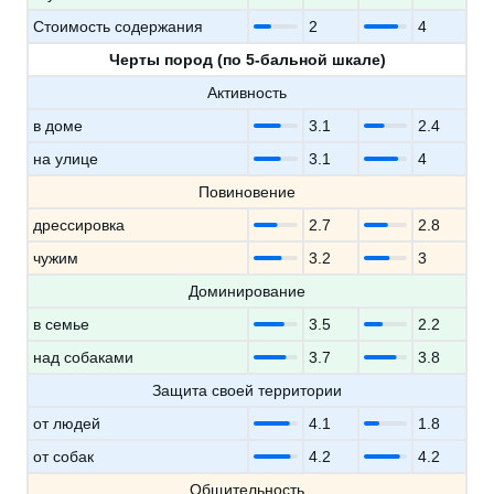
Стоимость содержания
2
4
Черты пород (по 5-бальной шкале)
Активность
в доме
3.1
2.4
на улице
3.1
4
Повиновение
дрессировка
2.7
2.8
чужим
3.2
3
Доминирование
в семье
3.5
2.2
над собаками
3.7
3.8
Защита своей территории
от людей
4.1
1.8
от собак
4.2
4.2
Общительность