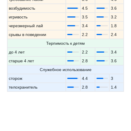
возбудимость
4.5
3.6
игривость
3.5
3.2
черезмерный лай
3.4
1.8
срывы в поведении
2.2
2.4
Терпимость к детям
до 4 лет
2.2
3.4
старше 4 лет
2.8
3.6
Служебное использование
сторож
4.4
3
телохранитель
2.8
1.4