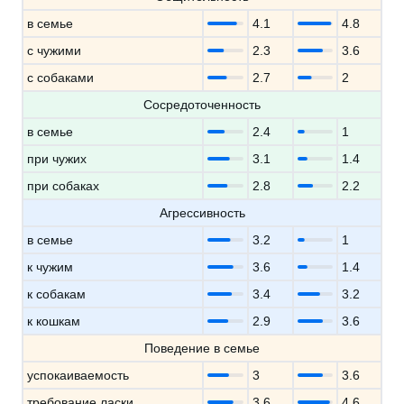
в семье
4.1
4.8
с чужими
2.3
3.6
с собаками
2.7
2
Сосредоточенность
в семье
2.4
1
при чужих
3.1
1.4
при собаках
2.8
2.2
Агрессивность
в семье
3.2
1
к чужим
3.6
1.4
к собакам
3.4
3.2
к кошкам
2.9
3.6
Поведение в семье
успокаиваемость
3
3.6
требование ласки
3.6
4.6