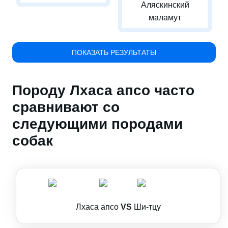
Аляскинский
маламут
ПОКАЗАТЬ РЕЗУЛЬТАТЫ
Породу Лхаса апсо часто
сравнивают со
следующими породами
собак
Лхаса апсо
VS
Ши-тцу