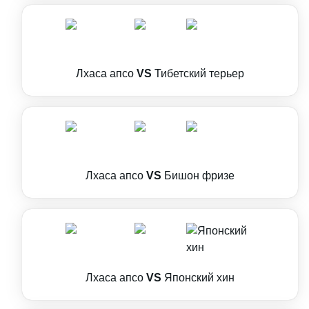
Лхаса апсо
VS
Тибетский терьер
Лхаса апсо
VS
Бишон фризе
Лхаса апсо
VS
Японский хин