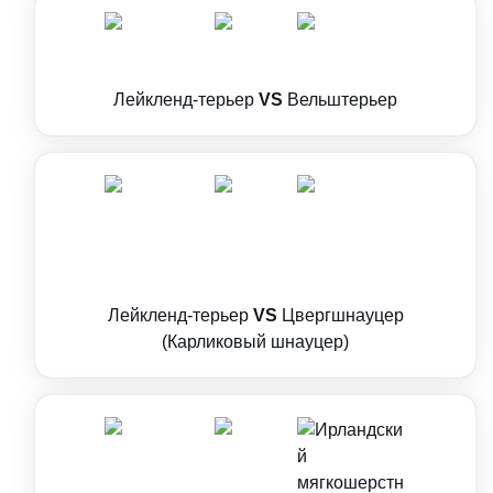
Лейкленд-терьер
VS
Вельштерьер
Лейкленд-терьер
VS
Цвергшнауцер
(Карликовый шнауцер)