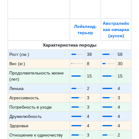
Австралийс
Лейкленд-
кая овчарка
терьер
(аусси)
Характеристика породы
Рост (см.)
38
58
Вес (кг.)
8
30
Продолжительность жизни
15
15
(лет)
Линька
2
4
Агрессивность
3
3
Потребность в уходе
3
4
Дружелюбность
4
4
Здоровье
4
4
Отношение к одиночеству
3
2