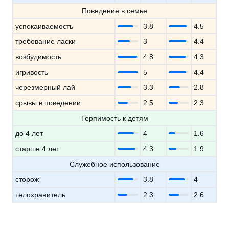
Поведение в семье
успокаиваемость
3.8
4.5
требование ласки
3
4.4
возбудимость
4.8
4.3
игривость
5
4.4
черезмерный лай
3.3
2.8
срывы в поведении
2.5
2.3
Терпимость к детям
до 4 лет
4
1.6
старше 4 лет
4.3
1.9
Служебное использование
сторож
3.8
4
телохранитель
2.3
2.6