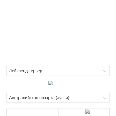
Лейкленд-терьер
Австралийская овчарка (аусси)