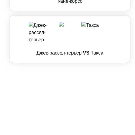
Кане-корсо
Джек-рассел-терьер
VS
Такса