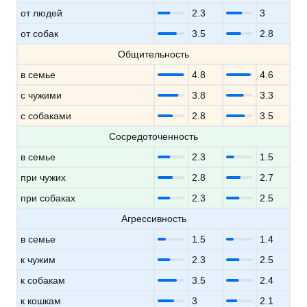
от людей
2.3
3
от собак
3.5
2.8
Общительность
в семье
4.8
4.6
с чужими
3.8
3.3
с собаками
2.8
3.5
Сосредоточенность
в семье
2.3
1.5
при чужих
2.8
2.7
при собаках
2.3
2.5
Агрессивность
в семье
1.5
1.4
к чужим
2.3
2.5
к собакам
3.5
2.4
к кошкам
3
2.1