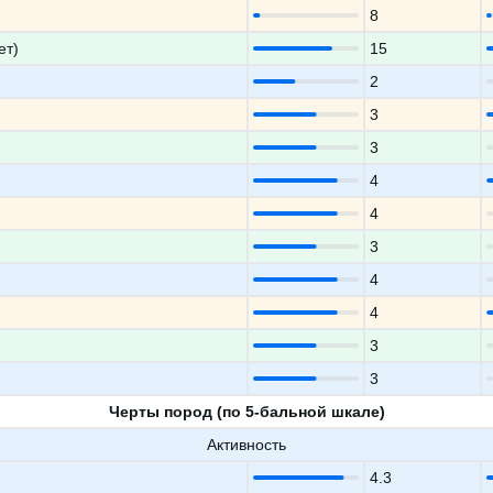
8
ет)
15
2
3
3
4
4
3
4
4
3
3
Черты пород (по 5-бальной шкале)
Активность
4.3