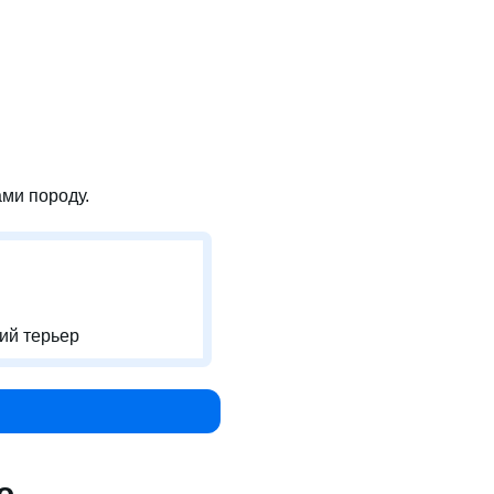
ми породу.
ий терьер
о