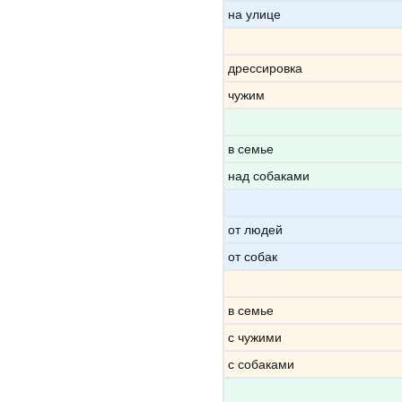
на улице
дрессировка
чужим
в семье
над собаками
от людей
от собак
в семье
с чужими
с собаками