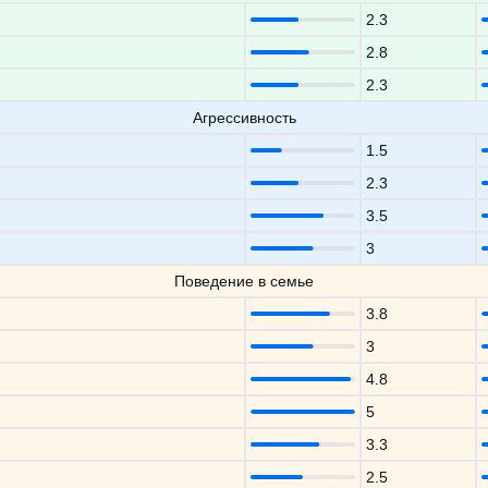
2.3
2.8
2.3
Агрессивность
1.5
2.3
3.5
3
Поведение в семье
3.8
3
4.8
5
3.3
2.5