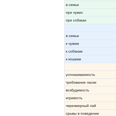
в семье
при чужих
при собаках
в семье
к чужим
к собакам
к кошкам
успокаиваемость
требование ласки
возбудимость
игривость
черезмерный лай
срывы в поведении