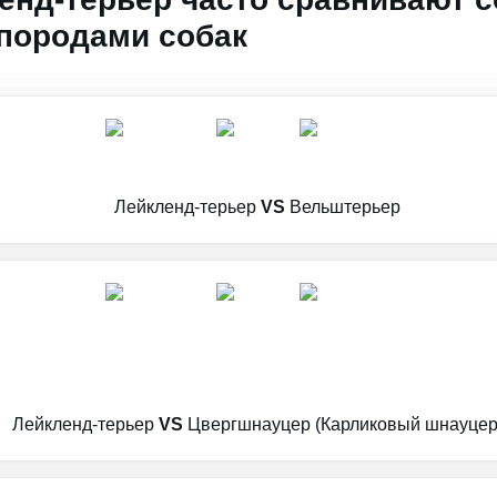
породами собак
Лейкленд-терьер
VS
Вельштерьер
Лейкленд-терьер
VS
Цвергшнауцер (Карликовый шнауцер