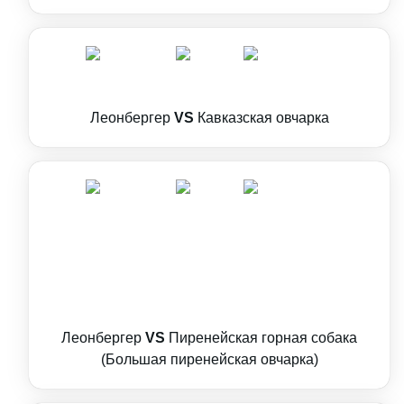
Леонбергер
VS
Кавказская овчарка
Леонбергер
VS
Пиренейская горная собака
(Большая пиренейская овчарка)