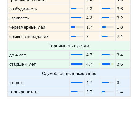
возбудимость
2.3
3.6
игривость
4.3
3.2
черезмерный лай
1.7
1.8
срывы в поведении
2
2.4
Терпимость к детям
до 4 лет
4.7
3.4
старше 4 лет
4.7
3.6
Служебное использование
сторож
4.7
3
телохранитель
2.7
1.4