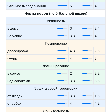
Стоимость содержания
5
4
Черты пород (по 5-бальной шкале)
Активность
в доме
3
2.4
на улице
3.3
4
Повиновение
дрессировка
4.3
2.8
чужим
4
3
Доминирование
в семье
2
2.2
над собаками
3.3
3.8
Защита своей территории
от людей
3.3
1.8
от собак
4
4.2
Общительность