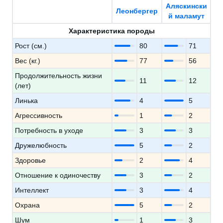
Аляскински
Леонбергер
й маламут
Характеристика породы
Рост (см.)
80
71
Вес (кг.)
77
56
Продолжительность жизни
11
12
(лет)
Линька
4
5
Агрессивность
1
2
Потребность в уходе
3
3
Дружелюбность
5
2
Здоровье
2
4
Отношение к одиночеству
3
2
Интеллект
3
4
Охрана
5
2
Шум
1
3