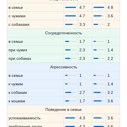
в семье
4.7
4.8
с чужими
4.7
3.6
с собаками
3.3
2
Сосредоточенность
в семье
1.7
1
при чужих
2.3
1.4
при собаках
2.3
2.2
Агрессивность
в семье
1
1
к чужим
1
1.4
к собакам
2.7
3.2
к кошкам
1.7
3.6
Поведение в семье
успокаиваемость
4.3
3.6
требование ласки
4.3
4.6