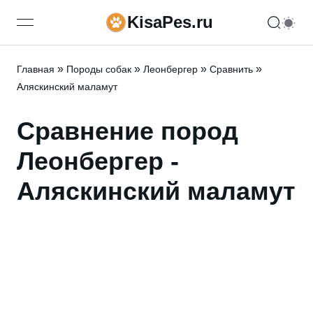
KisaPes.ru
open navigation menu
»
»
»
»
Главная
Породы собак
Леонбергер
Сравнить
Аляскинский маламут
Сравнение пород
Леонбергер -
Аляскинский маламут