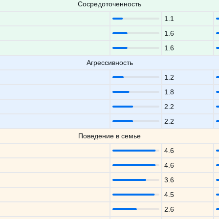
Сосредоточенность
1.1
1.6
1.6
Агрессивность
1.2
1.8
2.2
2.2
Поведение в семье
4.6
4.6
3.6
4.5
2.6