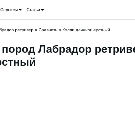
Сервисы
Статьи
»
»
брадор ретривер
Сравнить
Колли длинношерстный
 пород Лабрадор ретриве
рстный