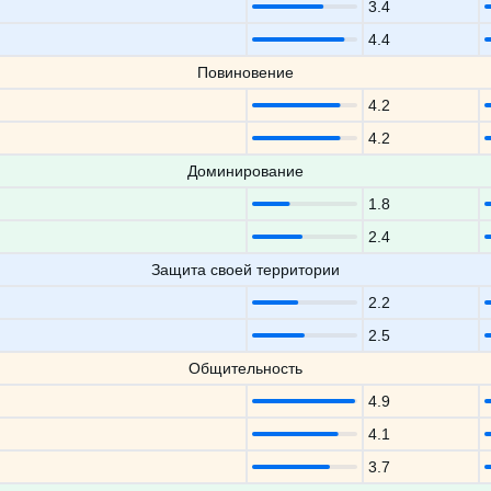
3.4
4.4
Повиновение
4.2
4.2
Доминирование
1.8
2.4
Защита своей территории
2.2
2.5
Общительность
4.9
4.1
3.7