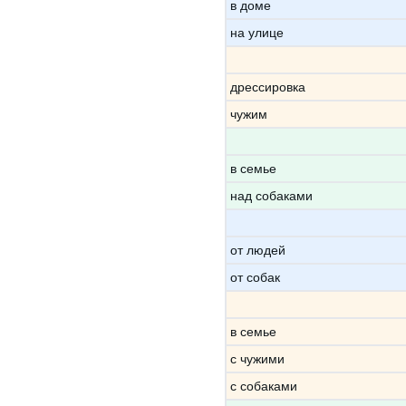
в доме
на улице
дрессировка
чужим
в семье
над собаками
от людей
от собак
в семье
с чужими
с собаками