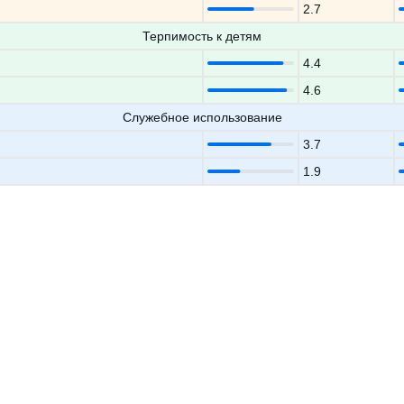
2.7
Терпимость к детям
4.4
4.6
Служебное использование
3.7
1.9