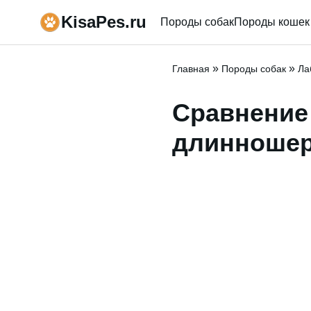
KisaPes.ru
Породы собак
Породы кошек
»
»
Главная
Породы собак
Ла
Сравнение
длинноше