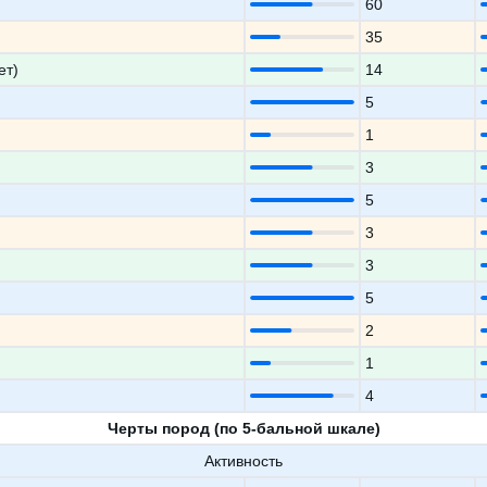
60
35
ет)
14
5
1
3
5
3
3
5
2
1
4
Черты пород (по 5-бальной шкале)
Активность