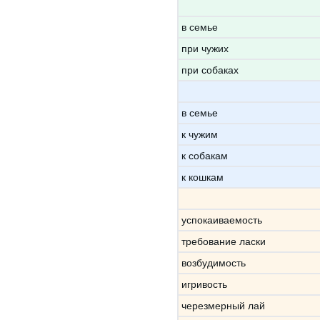
в семье
при чужих
при собаках
в семье
к чужим
к собакам
к кошкам
успокаиваемость
требование ласки
возбудимость
игривость
черезмерный лай