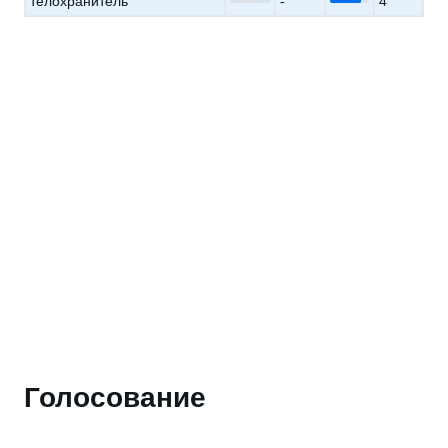
телохранитель
-
4
Голосование