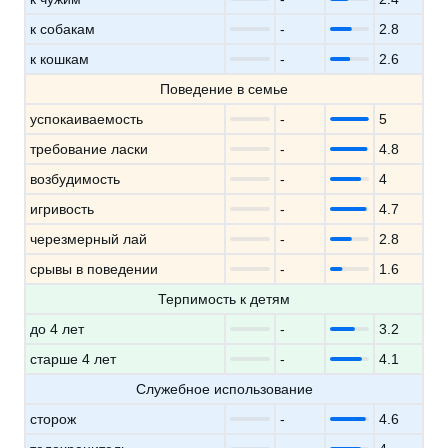
к собакам
-
2.8
к кошкам
-
2.6
Поведение в семье
успокаиваемость
-
5
требование ласки
-
4.8
возбудимость
-
4
игривость
-
4.7
черезмерный лай
-
2.8
срывы в поведении
-
1.6
Терпимость к детям
до 4 лет
-
3.2
старше 4 лет
-
4.1
Служебное использование
сторож
-
4.6