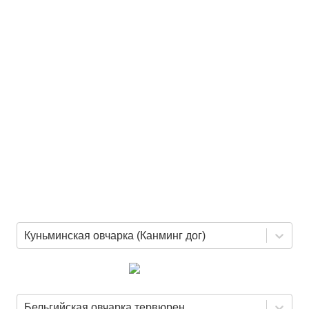
Куньминская овчарка (Канминг дог)
Бельгийская овчарка тервюрен