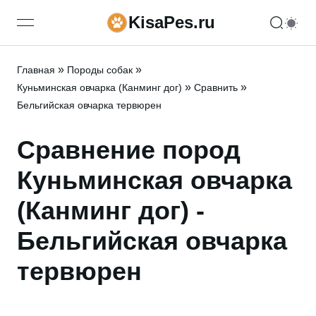
KisaPes.ru
open navigation menu
»
»
Главная
Породы собак
»
»
Куньминская овчарка (Канминг дог)
Сравнить
Бельгийская овчарка тервюрен
Сравнение пород
Куньминская овчарка
(Канминг дог) -
Бельгийская овчарка
тервюрен