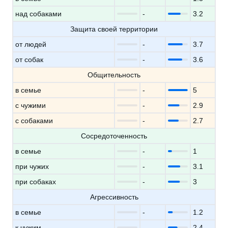
над собаками
-
3.2
Защита своей территории
от людей
-
3.7
от собак
-
3.6
Общительность
в семье
-
5
с чужими
-
2.9
с собаками
-
2.7
Сосредоточенность
в семье
-
1
при чужих
-
3.1
при собаках
-
3
Агрессивность
в семье
-
1.2
к чужим
-
2.4