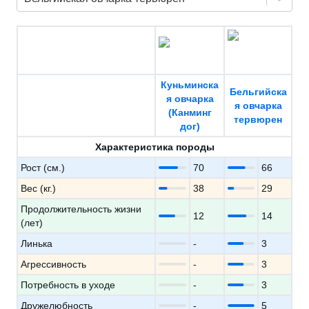
Куньминска
Бельгийска
я овчарка
я овчарка
(Канминг
тервюрен
дог)
Характеристика породы
Рост (см.)
70
66
Вес (кг.)
38
29
Продолжительность жизни
12
14
(лет)
Линька
-
3
Агрессивность
-
3
Потребность в уходе
-
3
Дружелюбность
-
5