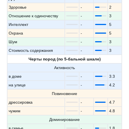
Здоровье
-
2
Отношение к одиночеству
-
3
Интеллект
-
5
Охрана
-
5
Шум
-
3
Стоимость содержания
-
3
Черты пород (по 5-бальной шкале)
Активность
в доме
-
3.3
на улице
-
4.2
Повиновение
дрессировка
-
4.7
чужим
-
4.8
Доминирование
в семье
-
1.8