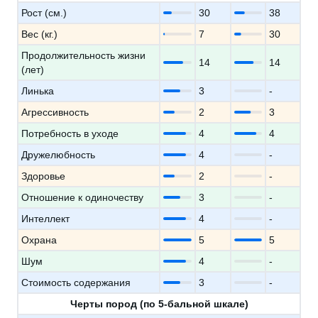
Рост (см.)
30
38
Вес (кг.)
7
30
Продолжительность жизни
14
14
(лет)
Линька
3
-
Агрессивность
2
3
Потребность в уходе
4
4
Дружелюбность
4
-
Здоровье
2
-
Отношение к одиночеству
3
-
Интеллект
4
-
Охрана
5
5
Шум
4
-
Стоимость содержания
3
-
Черты пород (по 5-бальной шкале)