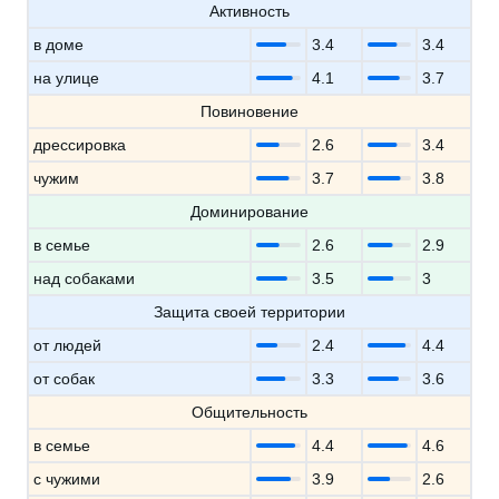
Активность
в доме
3.4
3.4
на улице
4.1
3.7
Повиновение
дрессировка
2.6
3.4
чужим
3.7
3.8
Доминирование
в семье
2.6
2.9
над собаками
3.5
3
Защита своей территории
от людей
2.4
4.4
от собак
3.3
3.6
Общительность
в семье
4.4
4.6
с чужими
3.9
2.6