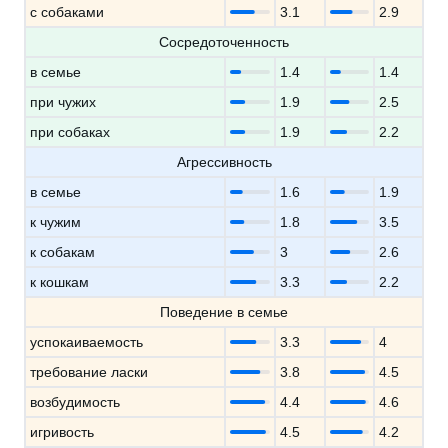
с собаками
3.1
2.9
Сосредоточенность
в семье
1.4
1.4
при чужих
1.9
2.5
при собаках
1.9
2.2
Агрессивность
в семье
1.6
1.9
к чужим
1.8
3.5
к собакам
3
2.6
к кошкам
3.3
2.2
Поведение в семье
успокаиваемость
3.3
4
требование ласки
3.8
4.5
возбудимость
4.4
4.6
игривость
4.5
4.2