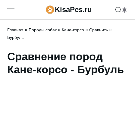
KisaPes.ru
open navigation menu
»
»
»
»
Главная
Породы собак
Кане-корсо
Сравнить
Бурбуль
Сравнение пород
Кане-корсо - Бурбуль