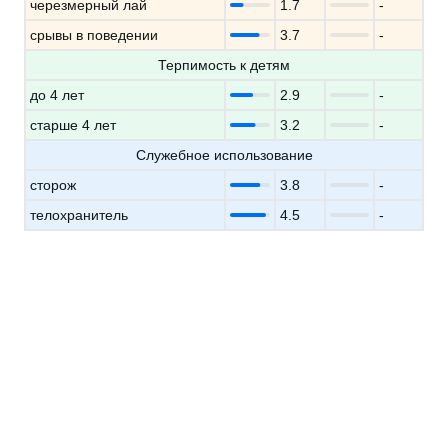
черезмерный лай
1.7
-
срывы в поведении
3.7
-
Терпимость к детям
до 4 лет
2.9
-
старше 4 лет
3.2
-
Служебное использование
сторож
3.8
-
телохранитель
4.5
-