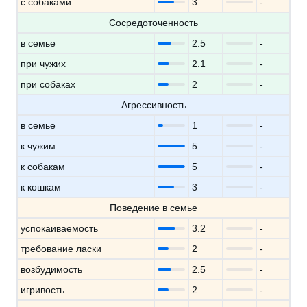
с собаками
3
-
Сосредоточенность
в семье
2.5
-
при чужих
2.1
-
при собаках
2
-
Агрессивность
в семье
1
-
к чужим
5
-
к собакам
5
-
к кошкам
3
-
Поведение в семье
успокаиваемость
3.2
-
требование ласки
2
-
возбудимость
2.5
-
игривость
2
-