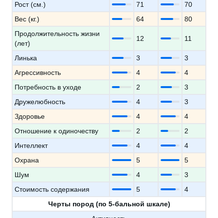
Рост (см.)
71
70
Вес (кг.)
64
80
Продолжительность жизни
12
11
(лет)
Линька
3
3
Агрессивность
4
4
Потребность в уходе
2
3
Дружелюбность
4
3
Здоровье
4
4
Отношение к одиночеству
2
2
Интеллект
4
4
Охрана
5
5
Шум
4
3
Стоимость содержания
5
4
Черты пород (по 5-бальной шкале)