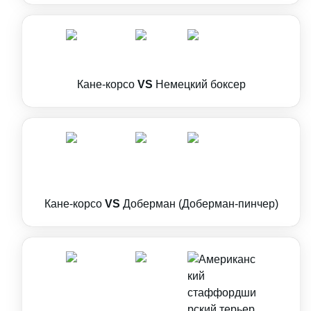
Кане-корсо
VS
Немецкий боксер
Кане-корсо
VS
Доберман (Доберман-пинчер)