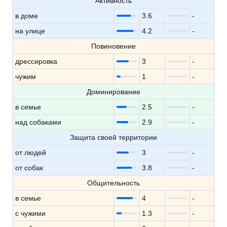
Активность
в доме
3.6
-
на улице
4.2
-
Повиновение
дрессировка
3
-
чужим
1
-
Доминирование
в семье
2.5
-
над собаками
2.9
-
Защита своей территории
от людей
3
-
от собак
3.8
-
Общительность
в семье
4
-
с чужими
1.3
-