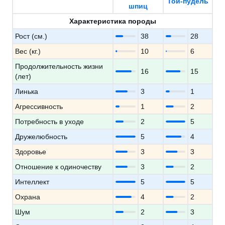
Той-пудель
шпиц
Характеристика породы
Рост (см.)
38
28
Вес (кг.)
10
6
Продолжительность жизни
16
15
(лет)
Линька
3
1
Агрессивность
1
2
Потребность в уходе
2
5
Дружелюбность
5
4
Здоровье
3
3
Отношение к одиночеству
3
2
Интеллект
5
5
Охрана
4
2
Шум
2
3