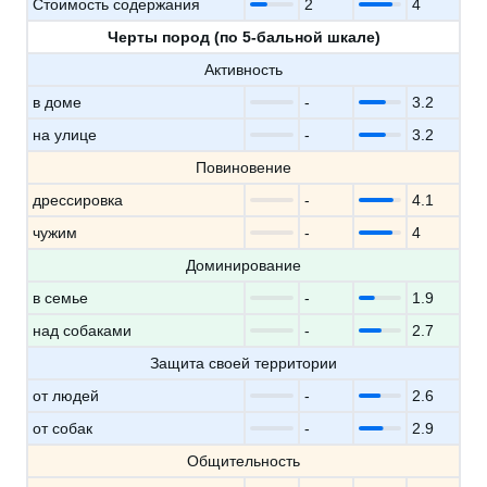
Стоимость содержания
2
4
Черты пород (по 5-бальной шкале)
Активность
в доме
-
3.2
на улице
-
3.2
Повиновение
дрессировка
-
4.1
чужим
-
4
Доминирование
в семье
-
1.9
над собаками
-
2.7
Защита своей территории
от людей
-
2.6
от собак
-
2.9
Общительность