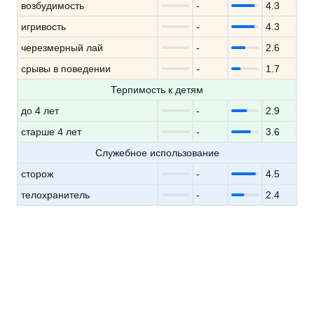
возбудимость
-
4.3
игривость
-
4.3
черезмерный лай
-
2.6
срывы в поведении
-
1.7
Терпимость к детям
до 4 лет
-
2.9
старше 4 лет
-
3.6
Служебное использование
сторож
-
4.5
телохранитель
-
2.4