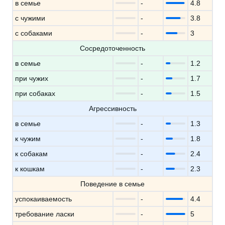
в семье
-
4.8
с чужими
-
3.8
с собаками
-
3
Сосредоточенность
в семье
-
1.2
при чужих
-
1.7
при собаках
-
1.5
Агрессивность
в семье
-
1.3
к чужим
-
1.8
к собакам
-
2.4
к кошкам
-
2.3
Поведение в семье
успокаиваемость
-
4.4
требование ласки
-
5