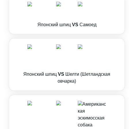
Японский шпиц
VS
Самоед
Японский шпиц
VS
Шелти (Шетландская
овчарка)