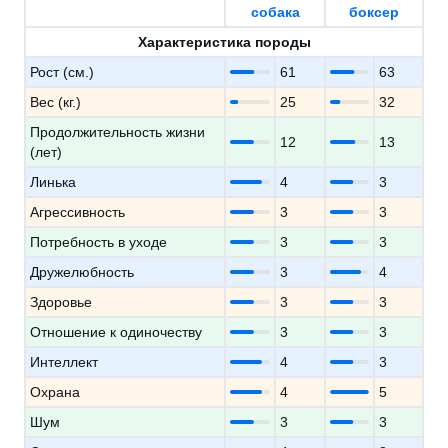
собака
боксер
Характеристика породы
Рост (см.)
61
63
Вес (кг.)
25
32
Продолжительность жизни
12
13
(лет)
Линька
4
3
Агрессивность
3
3
Потребность в уходе
3
3
Дружелюбность
3
4
Здоровье
3
3
Отношение к одиночеству
3
3
Интеллект
4
3
Охрана
4
5
Шум
3
3