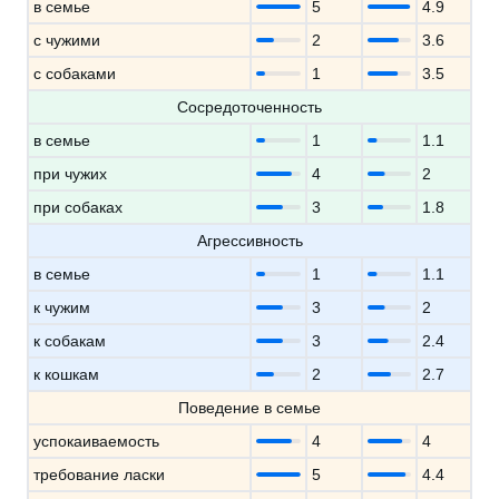
в семье
5
4.9
с чужими
2
3.6
с собаками
1
3.5
Сосредоточенность
в семье
1
1.1
при чужих
4
2
при собаках
3
1.8
Агрессивность
в семье
1
1.1
к чужим
3
2
к собакам
3
2.4
к кошкам
2
2.7
Поведение в семье
успокаиваемость
4
4
требование ласки
5
4.4