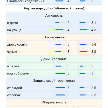
Стоимость содержания
4
3
Черты пород (по 5-бальной шкале)
Активность
в доме
2
3.1
на улице
4
4.3
Повиновение
дрессировка
3
3.6
чужим
3
3.9
Доминирование
в семье
3
2
над собаками
5
3
Защита своей территории
от людей
5
2.5
от собак
5
3.3
Общительность