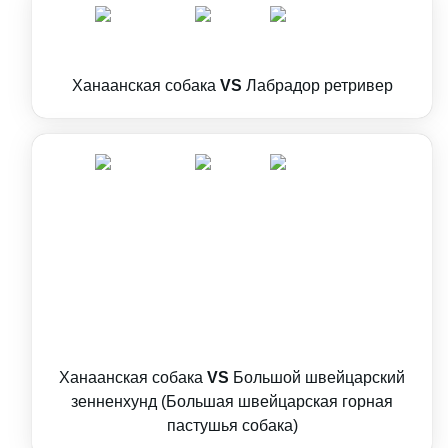
Ханаанская собака
VS
Лабрадор ретривер
Ханаанская собака
VS
Большой швейцарский
зенненхунд (Большая швейцарская горная
пастушья собака)