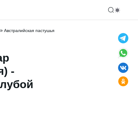
»
Австралийская пастушья
ар
) -
олубой