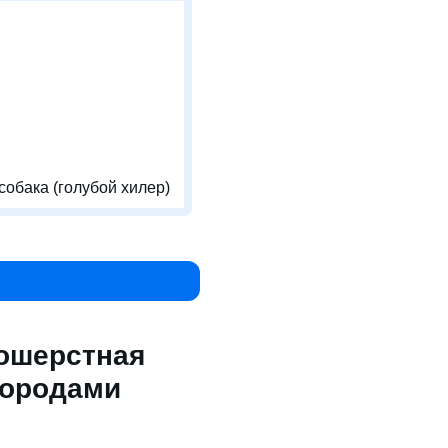
собака (голубой хилер)
кошерстная
породами