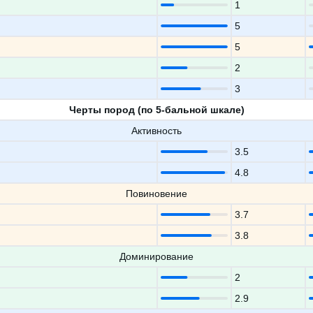
1
5
5
2
3
Черты пород (по 5-бальной шкале)
Активность
3.5
4.8
Повиновение
3.7
3.8
Доминирование
2
2.9