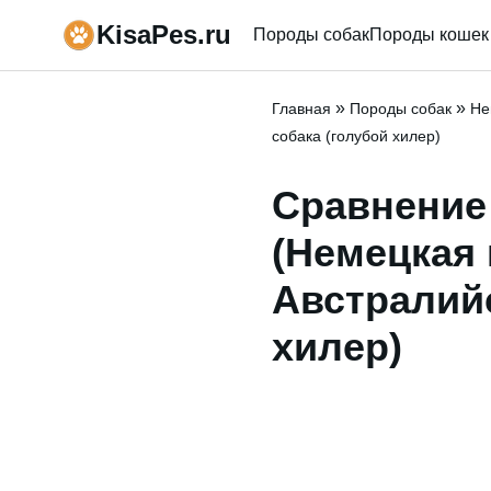
KisaPes.ru
Породы собак
Породы кошек
»
»
Главная
Породы собак
Не
собака (голубой хилер)
Сравнение
(Немецкая 
Австралийс
хилер)