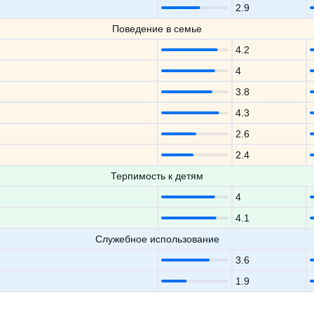
2.9
Поведение в семье
4.2
4
3.8
4.3
2.6
2.4
Терпимость к детям
4
4.1
Служебное использование
3.6
1.9