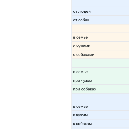
от людей
от собак
в семье
с чужими
с собаками
в семье
при чужих
при собаках
в семье
к чужим
к собакам