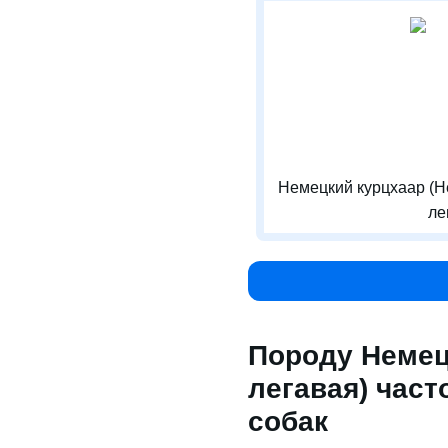
Немецкий курцхаар (Н
ле
Породу Немец
легавая) час
собак