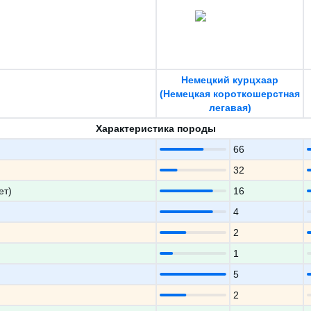
Немецкий курцхаар
(Немецкая короткошерстная
легавая)
Характеристика породы
66
32
ет)
16
4
2
1
5
2