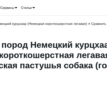
Сервисы
Статьи
»
мецкий курцхаар (Немецкая короткошерстная легавая)
Сравнить
 пород Немецкий курцха
короткошерстная легавая
кая пастушья собака (г