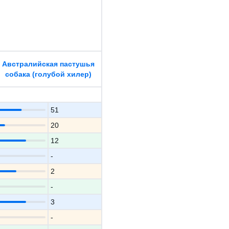
Австралийская пастушья
собака (голубой хилер)
51
20
12
-
2
-
3
-