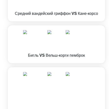
Средний вандейский гриффон
VS
Кане-корсо
Бигль
VS
Вельш-корги пемброк