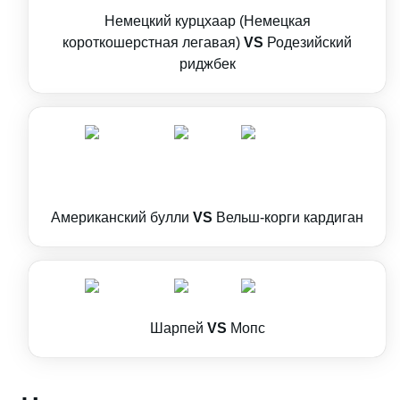
Немецкий курцхаар (Немецкая
короткошерстная легавая)
VS
Родезийский
риджбек
Американский булли
VS
Вельш-корги кардиган
Шарпей
VS
Мопс