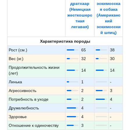
дратхаар
эскимосска
(Немецкая
я собака
жесткошерс
(Американс
тная
кий
легавая)
эскимосски
й шпиц)
Характеристика породы
Рост (см.)
65
38
Вес (кг.)
32
30
Продолжительность жизни
14
14
(лет)
Линька
1
-
Агрессивность
2
3
Потребность в уходе
2
4
Дружелюбность
4
-
Здоровье
4
-
Отношение к одиночеству
3
-