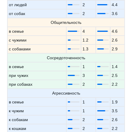
от людей
2
4.4
от собак
2
3.6
Общительность
в семье
4
4.6
с чужими
1.2
2.6
с собаками
1.3
2.9
Сосредоточенность
в семье
1
1.4
при чужих
3
2.5
при собаках
2
2.2
Агрессивность
в семье
1
1.9
к чужим
1
3.5
к собакам
2
2.6
к кошкам
2
2.2