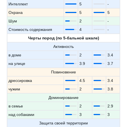
Интеллект
5
-
Охрана
5
5
Шум
2
-
Стоимость содержания
4
-
Черты пород (по 5-бальной шкале)
Активность
в доме
2
3.4
на улице
3.9
3.7
Повиновение
дрессировка
4.5
3.4
чужим
2
3.8
Доминирование
в семье
2
2.9
над собаками
3
3
Защита своей территории