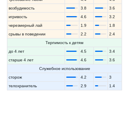
возбудимость
3.8
3.6
игривость
4.6
3.2
черезмерный лай
1.9
1.8
срывы в поведении
2.2
2.4
Терпимость к детям
до 4 лет
4.5
3.4
старше 4 лет
4.6
3.6
Служебное использование
сторож
4.2
3
телохранитель
2.9
1.4