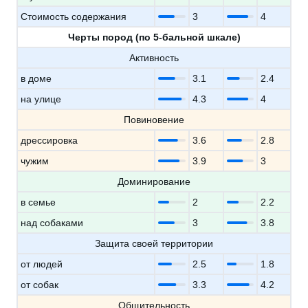
Стоимость содержания
3
4
Черты пород (по 5-бальной шкале)
Активность
в доме
3.1
2.4
на улице
4.3
4
Повиновение
дрессировка
3.6
2.8
чужим
3.9
3
Доминирование
в семье
2
2.2
над собаками
3
3.8
Защита своей территории
от людей
2.5
1.8
от собак
3.3
4.2
Общительность