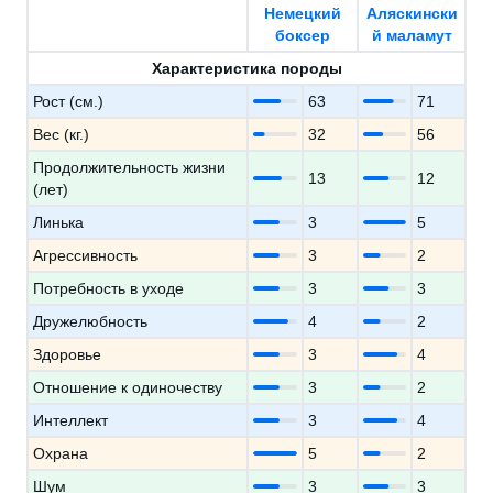
Немецкий
Аляскински
боксер
й маламут
Характеристика породы
Рост (см.)
63
71
Вес (кг.)
32
56
Продолжительность жизни
13
12
(лет)
Линька
3
5
Агрессивность
3
2
Потребность в уходе
3
3
Дружелюбность
4
2
Здоровье
3
4
Отношение к одиночеству
3
2
Интеллект
3
4
Охрана
5
2
Шум
3
3