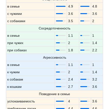
в семье
4.9
4.8
с чужими
3.6
3.6
с собаками
3.5
2
Сосредоточенность
в семье
1.1
1
при чужих
2
1.4
при собаках
1.8
2.2
Агрессивность
в семье
1.1
1
к чужим
2
1.4
к собакам
2.4
3.2
к кошкам
2.7
3.6
Поведение в семье
успокаиваемость
4
3.6
требование ласки
4.4
4.6