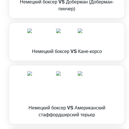
Немецкий боксер
VS
Доберман (Доберман-
пинчер)
Немецкий боксер
VS
Кане-корсо
Немецкий боксер
VS
Американский
стаффордширский терьер