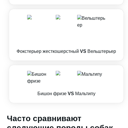
Фокстерьер жесткошерстный
VS
Вельштерьер
Бишон фризе
VS
Мальтипу
Часто сравнивают
следующие породы собак