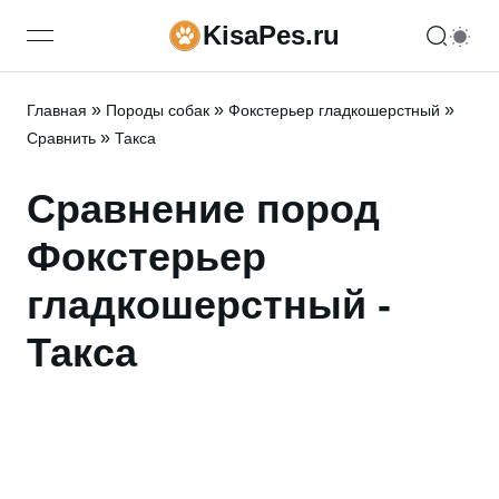
KisaPes.ru
open navigation menu
»
»
»
Главная
Породы собак
Фокстерьер гладкошерстный
»
Сравнить
Такса
Сравнение пород
Фокстерьер
гладкошерстный -
Такса