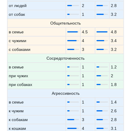
от людей
2
2.8
от собак
1
3.2
Общительность
в семье
4.5
4.8
с чужими
4
3.4
с собаками
3
3.2
Сосредоточенность
в семье
1
1.2
при чужих
1
2
при собаках
1
1.8
Агрессивность
в семье
1
1.4
к чужим
1
2.6
к собакам
3
2.8
к кошкам
4
3.1