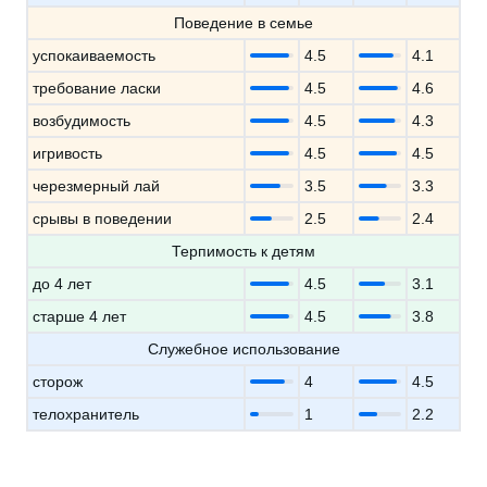
Поведение в семье
успокаиваемость
4.5
4.1
требование ласки
4.5
4.6
возбудимость
4.5
4.3
игривость
4.5
4.5
черезмерный лай
3.5
3.3
срывы в поведении
2.5
2.4
Терпимость к детям
до 4 лет
4.5
3.1
старше 4 лет
4.5
3.8
Служебное использование
сторож
4
4.5
телохранитель
1
2.2