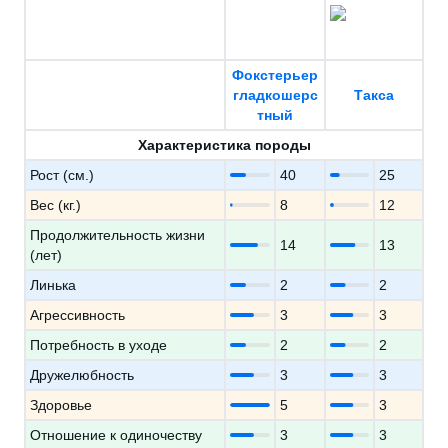
Фокстерьер
гладкошерс
Такса
тный
Характеристика породы
Рост (см.)
40
25
Вес (кг.)
8
12
Продолжительность жизни
14
13
(лет)
Линька
2
2
Агрессивность
3
3
Потребность в уходе
2
2
Дружелюбность
3
3
Здоровье
5
3
Отношение к одиночеству
3
3