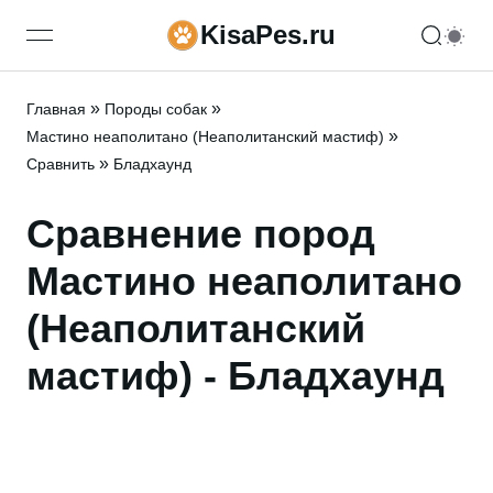
KisaPes.ru
open navigation menu
»
»
Главная
Породы собак
»
Мастино неаполитано (Неаполитанский мастиф)
»
Сравнить
Бладхаунд
Сравнение пород
Мастино неаполитано
(Неаполитанский
мастиф) - Бладхаунд