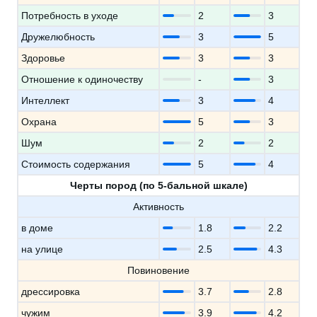
Потребность в уходе
2
3
Дружелюбность
3
5
Здоровье
3
3
Отношение к одиночеству
-
3
Интеллект
3
4
Охрана
5
3
Шум
2
2
Стоимость содержания
5
4
Черты пород (по 5-бальной шкале)
Активность
в доме
1.8
2.2
на улице
2.5
4.3
Повиновение
дрессировка
3.7
2.8
чужим
3.9
4.2