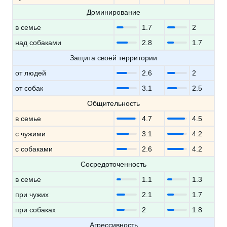
Доминирование
в семье
1.7
2
над собаками
2.8
1.7
Защита своей территории
от людей
2.6
2
от собак
3.1
2.5
Общительность
в семье
4.7
4.5
с чужими
3.1
4.2
с собаками
2.6
4.2
Сосредоточенность
в семье
1.1
1.3
при чужих
2.1
1.7
при собаках
2
1.8
Агрессивность