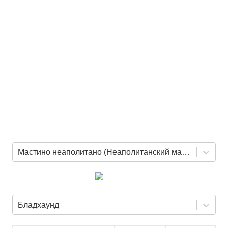
Мастино неаполитано (Неаполитанский мастиф)
Бладхаунд