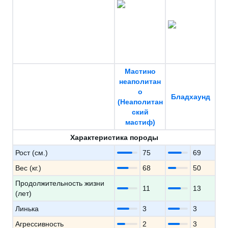
Мастино
неаполитан
о
Бладхаунд
(Неаполитан
ский
мастиф)
Характеристика породы
Рост (см.)
75
69
Вес (кг.)
68
50
Продолжительность жизни
11
13
(лет)
Линька
3
3
Агрессивность
2
3