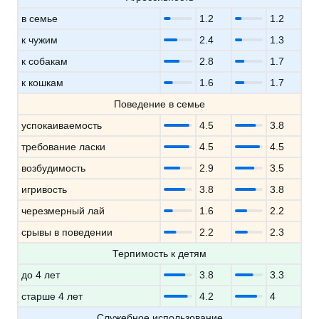
в семье
1.2
1.2
к чужим
2.4
1.3
к собакам
2.8
1.7
к кошкам
1.6
1.7
Поведение в семье
успокаиваемость
4.5
3.8
требование ласки
4.5
4.5
возбудимость
2.9
3.5
игривость
3.8
3.8
черезмерный лай
1.6
2.2
срывы в поведении
2.2
2.3
Терпимость к детям
до 4 лет
3.8
3.3
старше 4 лет
4.2
4
Служебное использование