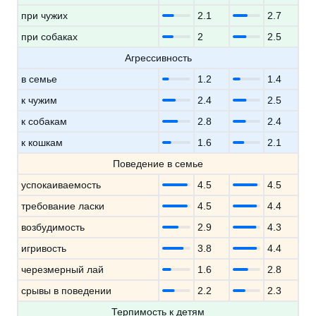
при чужих
2.1
2.7
при собаках
2
2.5
Агрессивность
в семье
1.2
1.4
к чужим
2.4
2.5
к собакам
2.8
2.4
к кошкам
1.6
2.1
Поведение в семье
успокаиваемость
4.5
4.5
требование ласки
4.5
4.4
возбудимость
2.9
4.3
игривость
3.8
4.4
черезмерный лай
1.6
2.8
срывы в поведении
2.2
2.3
Терпимость к детям