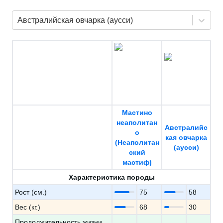
Австралийская овчарка (аусси)
Мастино
неаполитан
Австралийс
о
кая овчарка
(Неаполитан
(аусси)
ский
мастиф)
Характеристика породы
Рост (см.)
75
58
Вес (кг.)
68
30
Продолжительность жизни