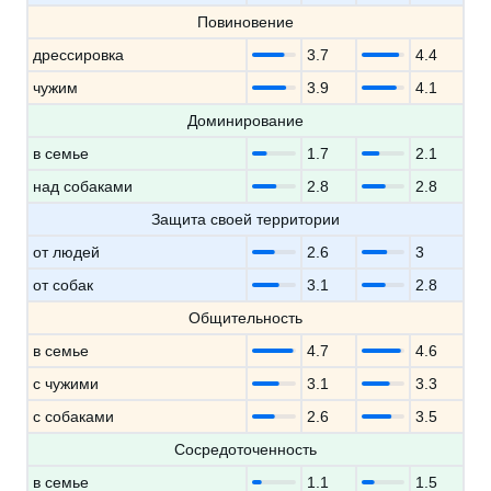
Повиновение
дрессировка
3.7
4.4
чужим
3.9
4.1
Доминирование
в семье
1.7
2.1
над собаками
2.8
2.8
Защита своей территории
от людей
2.6
3
от собак
3.1
2.8
Общительность
в семье
4.7
4.6
с чужими
3.1
3.3
с собаками
2.6
3.5
Сосредоточенность
в семье
1.1
1.5