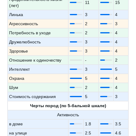
11
15
(лет)
Линька
3
4
Агрессивность
2
3
Потребность в уходе
2
4
Дружелюбность
3
4
Здоровье
3
4
Отношение к одиночеству
-
2
Интеллект
3
5
Охрана
5
4
Шум
2
4
Стоимость содержания
5
3
Черты пород (по 5-бальной шкале)
Активность
в доме
1.8
3.5
на улице
2.5
4.6