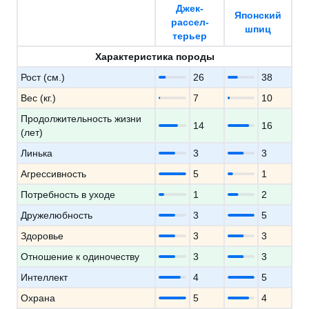
Джек-
Японский
рассел-
шпиц
терьер
Характеристика породы
Рост (см.)
26
38
Вес (кг.)
7
10
Продолжительность жизни
14
16
(лет)
Линька
3
3
Агрессивность
5
1
Потребность в уходе
1
2
Дружелюбность
3
5
Здоровье
3
3
Отношение к одиночеству
3
3
Интеллект
4
5
Охрана
5
4