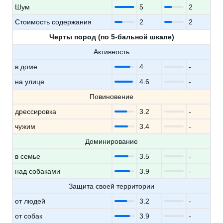
Шум
5
2
Стоимость содержания
2
2
Черты пород (по 5-бальной шкале)
Активность
в доме
4
-
на улице
4.6
-
Повиновение
дрессировка
3.2
-
чужим
3.4
-
Доминирование
в семье
3.5
-
над собаками
3.9
-
Защита своей территории
от людей
3.2
-
от собак
3.9
-