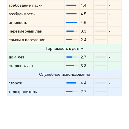
требование ласки
4.4
-
возбудимость
4.5
-
игривость
4.6
-
черезмерный лай
3.3
-
срывы в поведении
2.4
-
Терпимость к детям
до 4 лет
2.7
-
старше 4 лет
3.3
-
Служебное использование
сторож
4.4
-
телохранитель
2.7
-