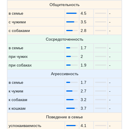
Общительность
в семье
4.5
-
с чужими
3.5
-
с собаками
2.8
-
Сосредоточенность
в семье
1.7
-
при чужих
2
-
при собаках
1.9
-
Агрессивность
в семье
1.7
-
к чужим
2.7
-
к собакам
3.2
-
к кошкам
3.7
-
Поведение в семье
успокаиваемость
4.1
-