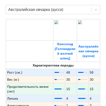
Австралийская овчарка (аусси)
Кеесхонд
Австралийс
(Голландски
кая овчарка
й волчий
(аусси)
шпиц)
Характеристика породы
Рост (см.)
48
58
Вес (кг.)
30
30
Продолжительность жизни
15
15
(лет)
Линька
4
4
Агрессивность
1
3