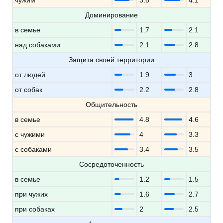
чужим
3.8
4.1
Доминирование
в семье
1.7
2.1
над собаками
2.1
2.8
Защита своей территории
от людей
1.9
3
от собак
2.2
2.8
Общительность
в семье
4.8
4.6
с чужими
4
3.3
с собаками
3.4
3.5
Сосредоточенность
в семье
1.2
1.5
при чужих
1.6
2.7
при собаках
2
2.5