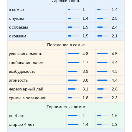
Агрессивность
в семье
1
1.4
к чужим
1.4
2.5
к собакам
1.9
2.4
к кошкам
1.5
2.1
Поведение в семье
успокаиваемость
4.8
4.5
требование ласки
4.7
4.4
возбудимость
3.9
4.3
игривость
3.8
4.4
черезмерный лай
3.1
2.8
срывы в поведении
1.8
2.3
Терпимость к детям
до 4 лет
4
1.6
старше 4 лет
4.4
1.9