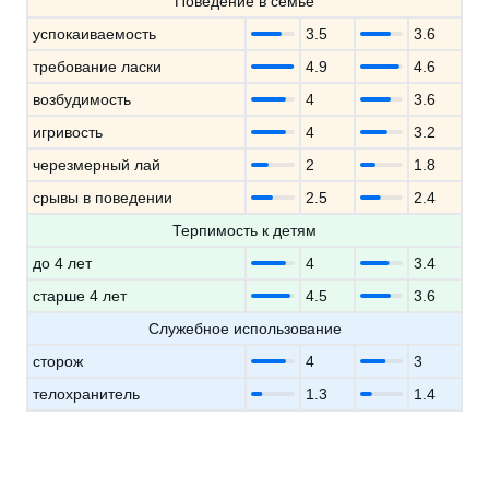
Поведение в семье
успокаиваемость
3.5
3.6
требование ласки
4.9
4.6
возбудимость
4
3.6
игривость
4
3.2
черезмерный лай
2
1.8
срывы в поведении
2.5
2.4
Терпимость к детям
до 4 лет
4
3.4
старше 4 лет
4.5
3.6
Служебное использование
сторож
4
3
телохранитель
1.3
1.4