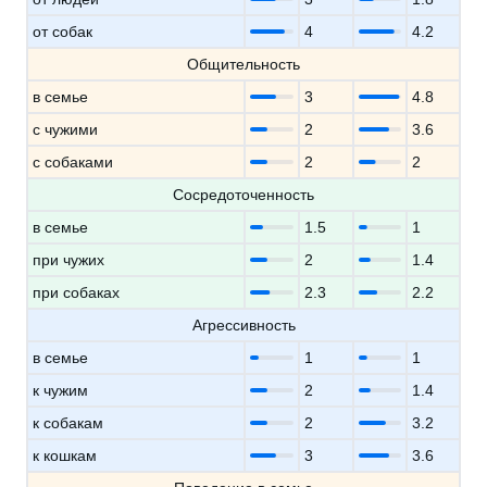
от собак
4
4.2
Общительность
в семье
3
4.8
с чужими
2
3.6
с собаками
2
2
Сосредоточенность
в семье
1.5
1
при чужих
2
1.4
при собаках
2.3
2.2
Агрессивность
в семье
1
1
к чужим
2
1.4
к собакам
2
3.2
к кошкам
3
3.6