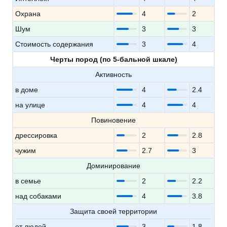
Охрана
4
2
Шум
3
3
Стоимость содержания
3
4
Черты пород (по 5-бальной шкале)
Активность
в доме
4
2.4
на улице
4
4
Повиновение
дрессировка
2
2.8
чужим
2.7
3
Доминирование
в семье
2
2.2
над собаками
4
3.8
Защита своей территории
от людей
3
1.8