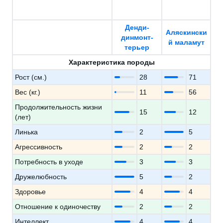
Денди-
Аляскински
динмонт-
й маламут
терьер
Характеристика породы
Рост (см.)
28
71
Вес (кг.)
11
56
Продолжительность жизни
15
12
(лет)
Линька
2
5
Агрессивность
2
2
Потребность в уходе
3
3
Дружелюбность
5
2
Здоровье
4
4
Отношение к одиночеству
2
2
Интеллект
4
4