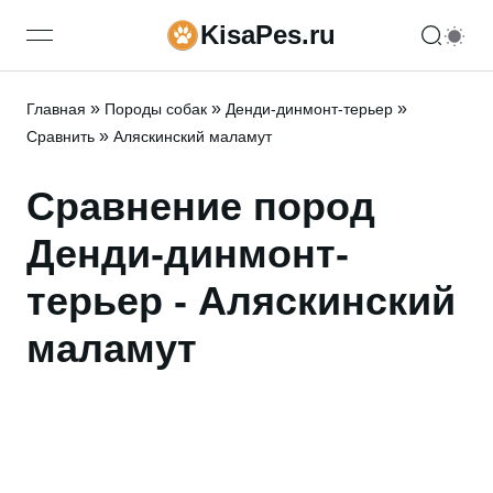
KisaPes.ru
open navigation menu
»
»
»
Главная
Породы собак
Денди-динмонт-терьер
»
Сравнить
Аляскинский маламут
Сравнение пород
Денди-динмонт-
терьер - Аляскинский
маламут