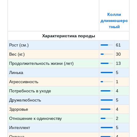
Колли
длинношерс
тный
Характеристика породы
Рост (см.)
61
Вес (кг.)
30
Продолжительность жизни (лет)
13
Линька
5
Агрессивность
1
Потребность в уходе
4
Дружелюбность
5
Здоровье
4
Отношение к одиночеству
2
Интеллект
5
Охрана
4