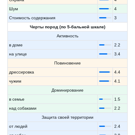
Шум
4
Стоимость содержания
3
Черты пород (по 5-бальной шкале)
Активность
в доме
2.2
на улице
3.4
Повиновение
дрессировка
4.4
чужим
4.1
Доминирование
в семье
1.5
над собаками
2.2
Защита своей территории
от людей
2.4