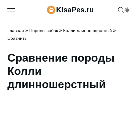
KisaPes.ru
open navigation menu
»
»
»
Главная
Породы собак
Колли длинношерстный
Сравнить
Сравнение породы
Колли
длинношерстный