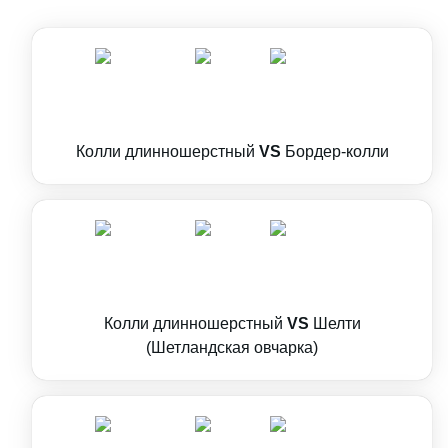
Колли длинношерстный
VS
Бордер-колли
Колли длинношерстный
VS
Шелти
(Шетландская овчарка)