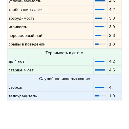
успокаиваемость
4.5
требование ласки
4.2
возбудимость
3.3
игривость
3.9
черезмерный лай
2.8
срывы в поведении
1.8
Терпимость к детям
до 4 лет
4.2
старше 4 лет
4.5
Служебное использование
сторож
4
телохранитель
1.9