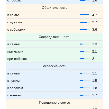
от собак
2.8
Общительность
в семье
4.7
с чужими
3.7
с собаками
3.6
Сосредоточенность
в семье
1.3
при чужих
2.1
при собаках
2
Агрессивность
в семье
1.1
к чужим
1.5
к собакам
1.8
к кошкам
1.7
Поведение в семье