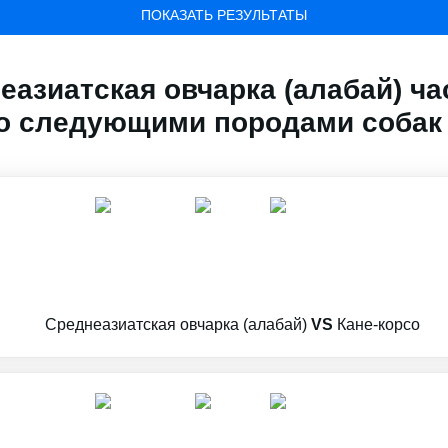
ПОКАЗАТЬ РЕЗУЛЬТАТЫ
азиатская овчарка (алабай) ча
о следующими породами собак
Среднеазиатская овчарка (алабай)
VS
Кане-корсо