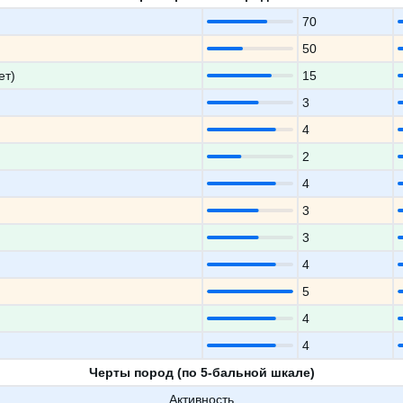
70
50
ет)
15
3
4
2
4
3
3
4
5
4
4
Черты пород (по 5-бальной шкале)
Активность