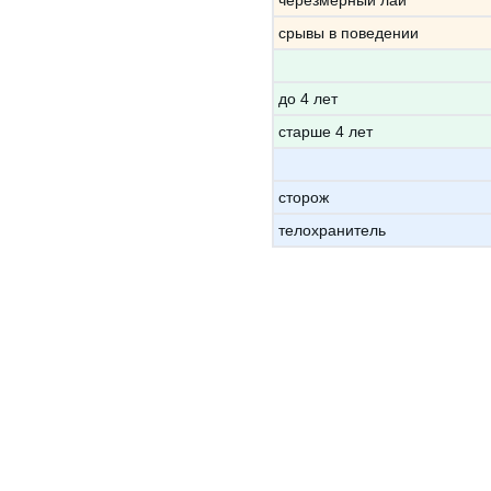
черезмерный лай
срывы в поведении
до 4 лет
старше 4 лет
сторож
телохранитель