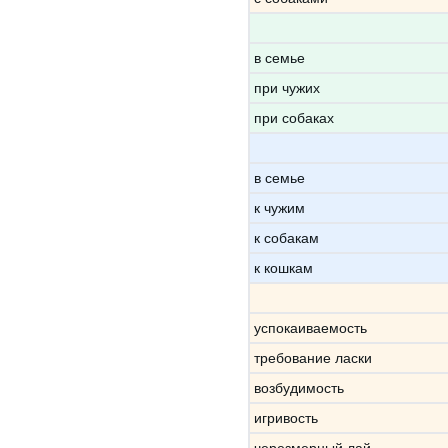
в семье
при чужих
при собаках
в семье
к чужим
к собакам
к кошкам
успокаиваемость
требование ласки
возбудимость
игривость