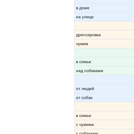
в доме
на улице
дрессировка
чужим
в семье
над собаками
от людей
от собак
в семье
с чужими
с собаками