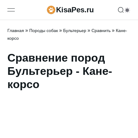
KisaPes.ru
open navigation menu
»
»
»
»
Главная
Породы собак
Бультерьер
Сравнить
Кане-
корсо
Сравнение пород
Бультерьер - Кане-
корсо