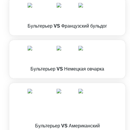
Бультерьер
VS
Французский бульдог
Бультерьер
VS
Немецкая овчарка
Бультерьер
VS
Американский