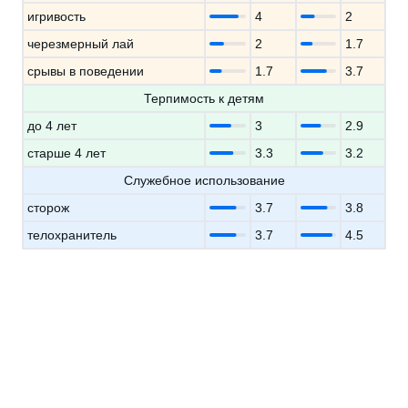
игривость
4
2
черезмерный лай
2
1.7
срывы в поведении
1.7
3.7
Терпимость к детям
до 4 лет
3
2.9
старше 4 лет
3.3
3.2
Служебное использование
сторож
3.7
3.8
телохранитель
3.7
4.5