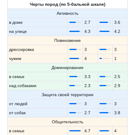
Черты пород (по 5-бальной шкале)
Активность
в доме
2.7
3.6
на улице
4.3
4.2
Повиновение
дрессировка
3
3
чужим
4
1
Доминирование
в семье
3.3
2.5
над собаками
2.3
2.9
Защита своей территории
от людей
3
3
от собак
2.7
3.8
Общительность
в семье
4.7
4