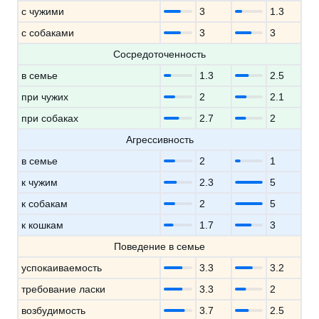
с чужими
3
1.3
с собаками
3
3
Сосредоточенность
в семье
1.3
2.5
при чужих
2
2.1
при собаках
2.7
2
Агрессивность
в семье
2
1
к чужим
2.3
5
к собакам
2
5
к кошкам
1.7
3
Поведение в семье
успокаиваемость
3.3
3.2
требование ласки
3.3
2
возбудимость
3.7
2.5