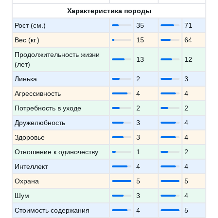
Характеристика породы
Рост (см.)
35
71
Вес (кг.)
15
64
Продолжительность жизни
13
12
(лет)
Линька
2
3
Агрессивность
4
4
Потребность в уходе
2
2
Дружелюбность
3
4
Здоровье
3
4
Отношение к одиночеству
1
2
Интеллект
4
4
Охрана
5
5
Шум
3
4
Стоимость содержания
4
5