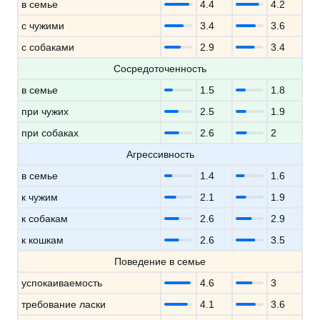
в семье
4.4
4.2
с чужими
3.4
3.6
с собаками
2.9
3.4
Сосредоточенность
в семье
1.5
1.8
при чужих
2.5
1.9
при собаках
2.6
2
Агрессивность
в семье
1.4
1.6
к чужим
2.1
1.9
к собакам
2.6
2.9
к кошкам
2.6
3.5
Поведение в семье
успокаиваемость
4.6
3
требование ласки
4.1
3.6