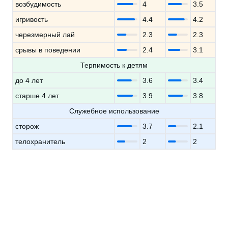
возбудимость
4
3.5
игривость
4.4
4.2
черезмерный лай
2.3
2.3
срывы в поведении
2.4
3.1
Терпимость к детям
до 4 лет
3.6
3.4
старше 4 лет
3.9
3.8
Служебное использование
сторож
3.7
2.1
телохранитель
2
2