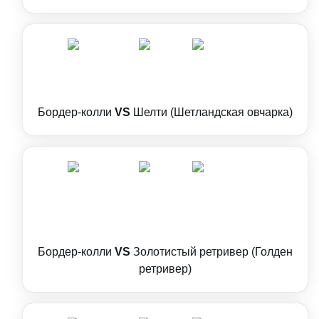
Бордер-колли
VS
Шелти (Шетландская овчарка)
Бордер-колли
VS
Золотистый ретривер (Голден
ретривер)