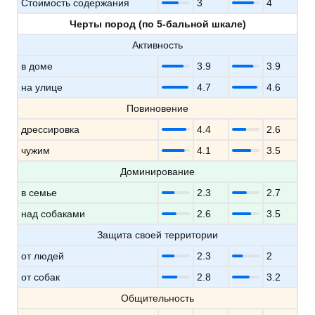
Стоимость содержания
3
4
Черты пород (по 5-бальной шкале)
Активность
в доме
3.9
3.9
на улице
4.7
4.6
Повиновение
дрессировка
4.4
2.6
чужим
4.1
3.5
Доминирование
в семье
2.3
2.7
над собаками
2.6
3.5
Защита своей территории
от людей
2.3
2
от собак
2.8
3.2
Общительность