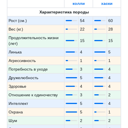
колли
хаски
Характеристика породы
Рост (см.)
54
60
Вес (кг.)
22
28
Продолжительность жизни
15
15
(лет)
Линька
4
5
Агрессивность
1
1
Потребность в уходе
3
4
Дружелюбность
5
4
Здоровье
4
4
Отношение к одиночеству
3
2
Интеллект
5
4
Охрана
5
1
Шум
2
2