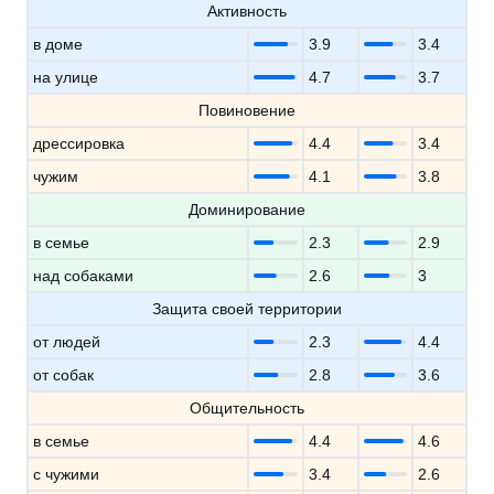
Активность
в доме
3.9
3.4
на улице
4.7
3.7
Повиновение
дрессировка
4.4
3.4
чужим
4.1
3.8
Доминирование
в семье
2.3
2.9
над собаками
2.6
3
Защита своей территории
от людей
2.3
4.4
от собак
2.8
3.6
Общительность
в семье
4.4
4.6
с чужими
3.4
2.6