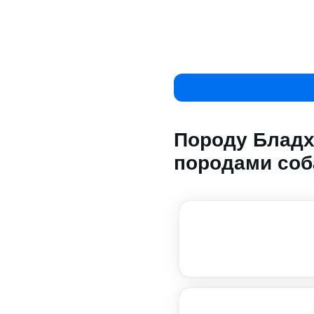
Породу Бладх
породами соб