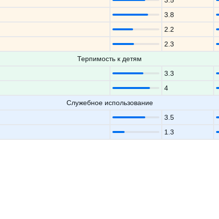
3.5
3.8
2.2
2.3
Терпимость к детям
3.3
4
Служебное использование
3.5
1.3