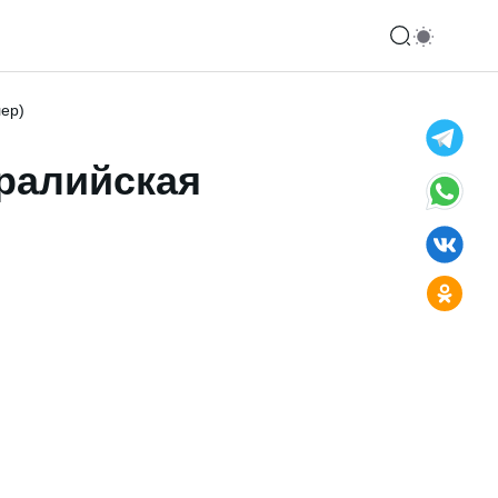
лер)
ралийская