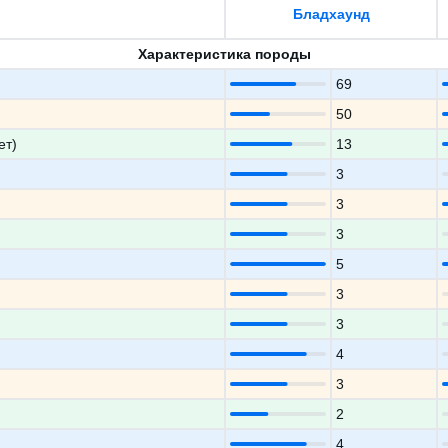
Бладхаунд
Характеристика породы
69
50
ет)
13
3
3
3
5
3
3
4
3
2
4