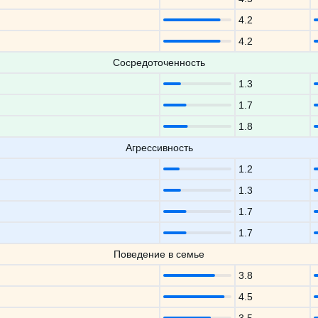
4.2
4.2
Сосредоточенность
1.3
1.7
1.8
Агрессивность
1.2
1.3
1.7
1.7
Поведение в семье
3.8
4.5