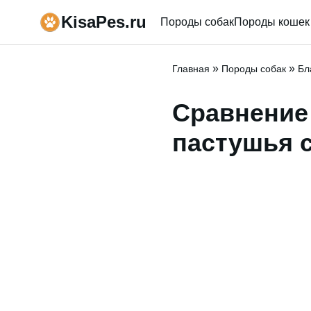
KisaPes.ru
Породы собак
Породы кошек
»
»
Главная
Породы собак
Бл
Сравнение
пастушья с