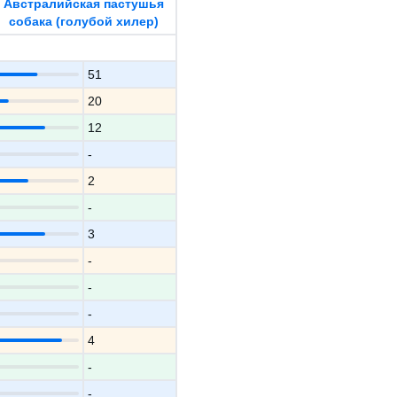
Австралийская пастушья
собака (голубой хилер)
51
20
12
-
2
-
3
-
-
-
4
-
-