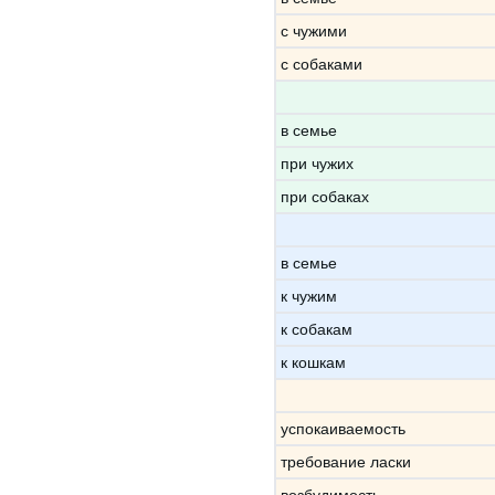
с чужими
с собаками
в семье
при чужих
при собаках
в семье
к чужим
к собакам
к кошкам
успокаиваемость
требование ласки