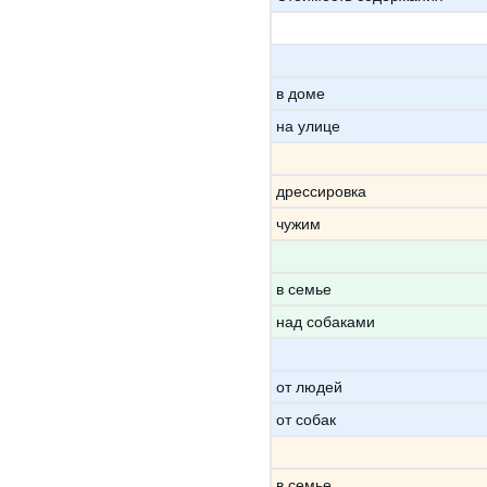
в доме
на улице
дрессировка
чужим
в семье
над собаками
от людей
от собак
в семье