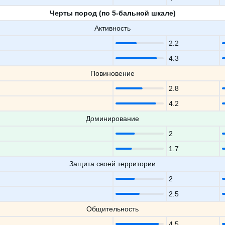
Черты пород (по 5-бальной шкале)
Активность
2.2
4.3
Повиновение
2.8
4.2
Доминирование
2
1.7
Защита своей территории
2
2.5
Общительность
4.5