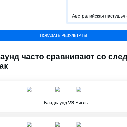
Австралийская пастушья 
ПОКАЗАТЬ РЕЗУЛЬТАТЫ
аунд часто сравнивают со сл
ак
Бладхаунд
VS
Бигль