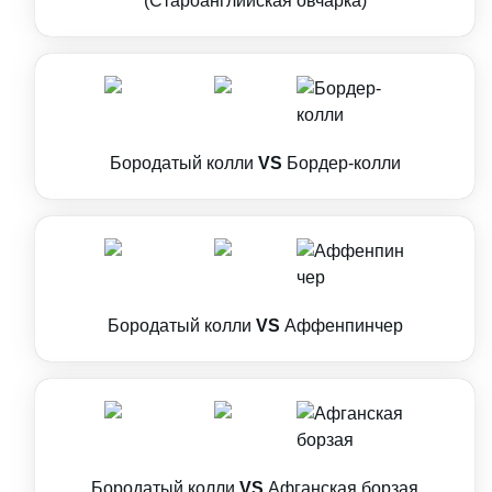
(Староанглийская овчарка)
Бородатый колли
VS
Бордер-колли
Бородатый колли
VS
Аффенпинчер
Бородатый колли
VS
Афганская борзая