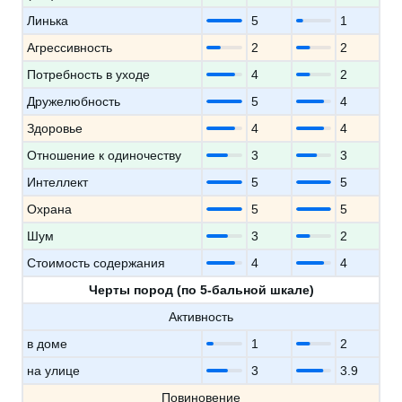
Линька
5
1
Агрессивность
2
2
Потребность в уходе
4
2
Дружелюбность
5
4
Здоровье
4
4
Отношение к одиночеству
3
3
Интеллект
5
5
Охрана
5
5
Шум
3
2
Стоимость содержания
4
4
Черты пород (по 5-бальной шкале)
Активность
в доме
1
2
на улице
3
3.9
Повиновение