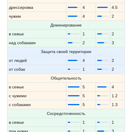
дрессировка
4
4.5
чужим
4
2
Доминирование
в семье
1
2
над собаками
2
3
Защита своей территории
от людей
4
2
от собак
1
2
Общительность
в семье
5
4
с чужими
5
1.2
с собаками
5
1.3
Сосредоточенность
в семье
1
1
при чужих
1
3