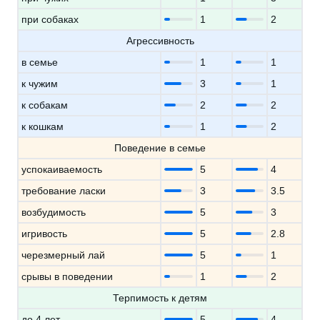
при собаках
1
2
Агрессивность
в семье
1
1
к чужим
3
1
к собакам
2
2
к кошкам
1
2
Поведение в семье
успокаиваемость
5
4
требование ласки
3
3.5
возбудимость
5
3
игривость
5
2.8
черезмерный лай
5
1
срывы в поведении
1
2
Терпимость к детям
до 4 лет
5
4