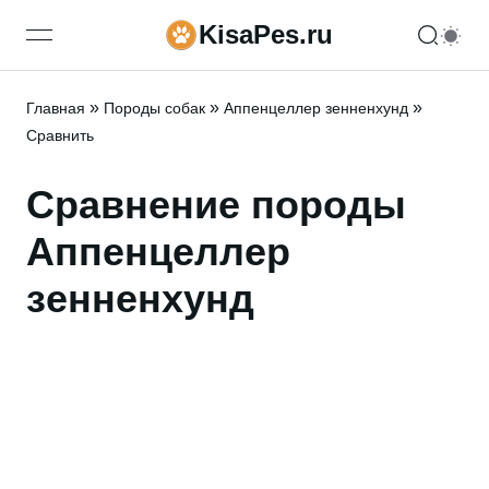
KisaPes.ru
open navigation menu
»
»
»
Главная
Породы собак
Аппенцеллер зенненхунд
Сравнить
Сравнение породы
Аппенцеллер
зенненхунд