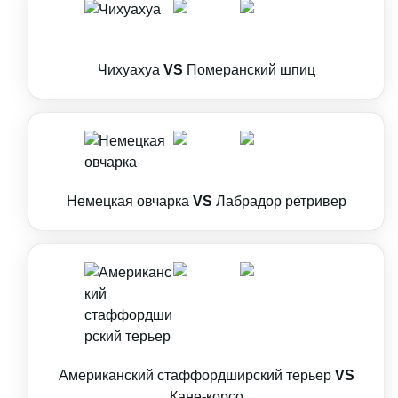
Чихуахуа
VS
Померанский шпиц
Немецкая овчарка
VS
Лабрадор ретривер
Американский стаффордширский терьер
VS
Кане-корсо