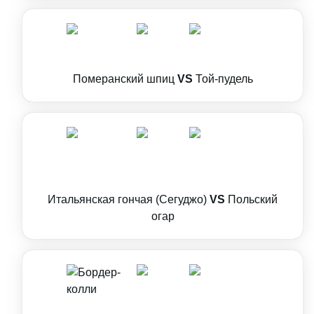
Померанский шпиц
VS
Той-пудель
Итальянская гончая (Сегуджо)
VS
Польский
огар