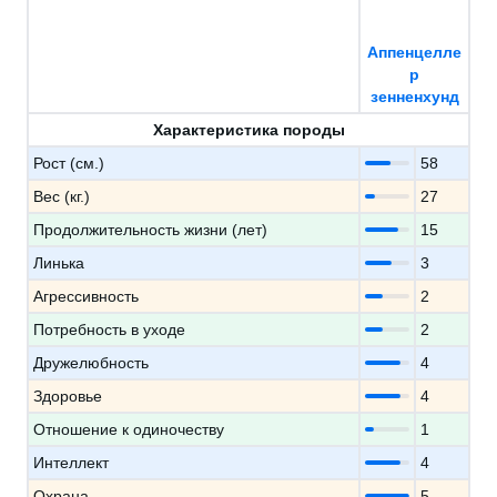
Аппенцелле
р
зенненхунд
Характеристика породы
Рост (см.)
58
Вес (кг.)
27
Продолжительность жизни (лет)
15
Линька
3
Агрессивность
2
Потребность в уходе
2
Дружелюбность
4
Здоровье
4
Отношение к одиночеству
1
Интеллект
4
Охрана
5