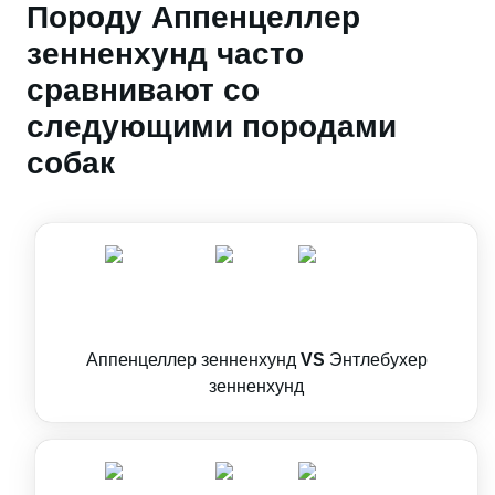
Породу Аппенцеллер
зенненхунд часто
сравнивают со
следующими породами
собак
Аппенцеллер зенненхунд
VS
Энтлебухер
зенненхунд