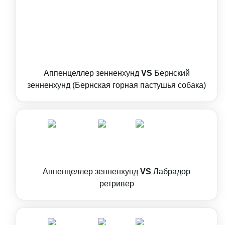
Аппенцеллер зенненхунд
VS
Бернский
зенненхунд (Бернская горная пастушья собака)
Аппенцеллер зенненхунд
VS
Лабрадор
ретривер