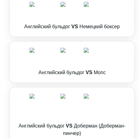
Английский бульдог
VS
Немецкий боксер
Английский бульдог
VS
Мопс
Английский бульдог
VS
Доберман (Доберман-
пинчер)