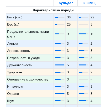
бульдог
й шпиц
Характеристика породы
Рост (см.)
36
22
Вес (кг.)
25
3
Продолжительность жизни
9
16
(лет)
Линька
3
2
Агрессивность
3
3
Потребность в уходе
3
3
Дружелюбность
5
4
Здоровье
3
2
Отношение к одиночеству
3
-
Интеллект
3
3
Охрана
5
3
Шум
3
4