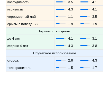
возбудимость
3.5
4.1
игривость
4.3
4.1
черезмерный лай
1.1
3.5
срывы в поведении
1.9
1.9
Терпимость к детям
до 4 лет
4.1
3.1
старше 4 лет
4.3
3.8
Служебное использование
сторож
2.8
4.3
телохранитель
1.5
1.7