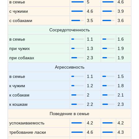
в семье
5
4.6
с чужими
4.6
3.9
с собаками
3.5
3.6
Сосредоточенность
в семье
1.1
1.6
при чужих
1.3
1.9
при собаках
2.3
1.9
Агрессивность
в семье
1.1
1.5
к чужим
1.2
1.8
к собакам
2
2.1
к кошкам
2.2
2.3
Поведение в семье
успокаиваемость
4.2
4.2
требование ласки
4.6
4.3