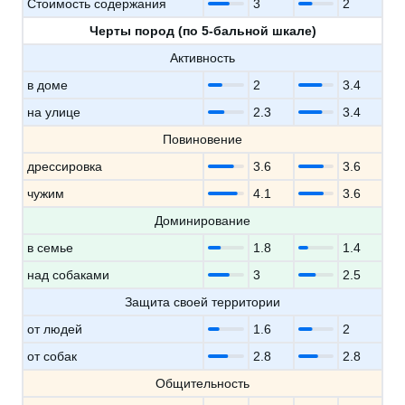
Стоимость содержания
3
2
Черты пород (по 5-бальной шкале)
Активность
в доме
2
3.4
на улице
2.3
3.4
Повиновение
дрессировка
3.6
3.6
чужим
4.1
3.6
Доминирование
в семье
1.8
1.4
над собаками
3
2.5
Защита своей территории
от людей
1.6
2
от собак
2.8
2.8
Общительность