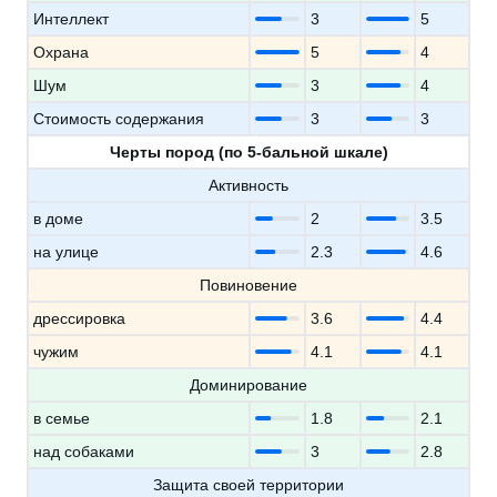
Интеллект
3
5
Охрана
5
4
Шум
3
4
Стоимость содержания
3
3
Черты пород (по 5-бальной шкале)
Активность
в доме
2
3.5
на улице
2.3
4.6
Повиновение
дрессировка
3.6
4.4
чужим
4.1
4.1
Доминирование
в семье
1.8
2.1
над собаками
3
2.8
Защита своей территории