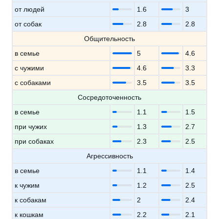
от людей
1.6
3
от собак
2.8
2.8
Общительность
в семье
5
4.6
с чужими
4.6
3.3
с собаками
3.5
3.5
Сосредоточенность
в семье
1.1
1.5
при чужих
1.3
2.7
при собаках
2.3
2.5
Агрессивность
в семье
1.1
1.4
к чужим
1.2
2.5
к собакам
2
2.4
к кошкам
2.2
2.1