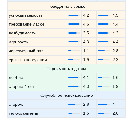
Поведение в семье
успокаиваемость
4.2
4.5
требование ласки
4.6
4.4
возбудимость
3.5
4.3
игривость
4.3
4.4
черезмерный лай
1.1
2.8
срывы в поведении
1.9
2.3
Терпимость к детям
до 4 лет
4.1
1.6
старше 4 лет
4.3
1.9
Служебное использование
сторож
2.8
4
телохранитель
1.5
2.6