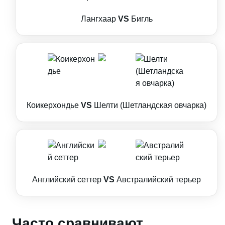
Лангхаар
VS
Бигль
Коикерхондье
VS
Шелти (Шетландская овчарка)
Английский сеттер
VS
Австралийский терьер
Часто сравнивают