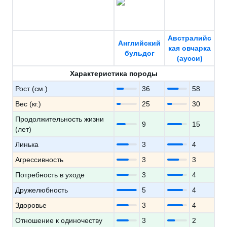
Австралийс
Английский
кая овчарка
бульдог
(аусси)
Характеристика породы
Рост (см.)
36
58
Вес (кг.)
25
30
Продолжительность жизни
9
15
(лет)
Линька
3
4
Агрессивность
3
3
Потребность в уходе
3
4
Дружелюбность
5
4
Здоровье
3
4
Отношение к одиночеству
3
2