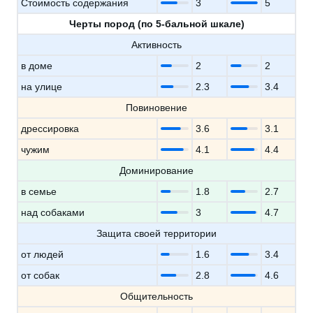
Стоимость содержания
3
5
Черты пород (по 5-бальной шкале)
Активность
в доме
2
2
на улице
2.3
3.4
Повиновение
дрессировка
3.6
3.1
чужим
4.1
4.4
Доминирование
в семье
1.8
2.7
над собаками
3
4.7
Защита своей территории
от людей
1.6
3.4
от собак
2.8
4.6
Общительность