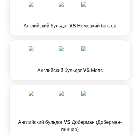
Английский бульдог
VS
Немецкий боксер
Английский бульдог
VS
Мопс
Английский бульдог
VS
Доберман (Доберман-
пинчер)