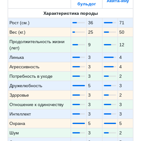
Акита-ину
бульдог
Характеристика породы
Рост (см.)
36
71
Вес (кг.)
25
50
Продолжительность жизни
9
12
(лет)
Линька
3
4
Агрессивность
3
4
Потребность в уходе
3
2
Дружелюбность
5
3
Здоровье
3
2
Отношение к одиночеству
3
3
Интеллект
3
3
Охрана
5
5
Шум
3
2