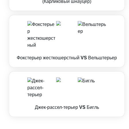
(Карликовый шнауцер)
Фокстерьер жесткошерстный
VS
Вельштерьер
Джек-рассел-терьер
VS
Бигль