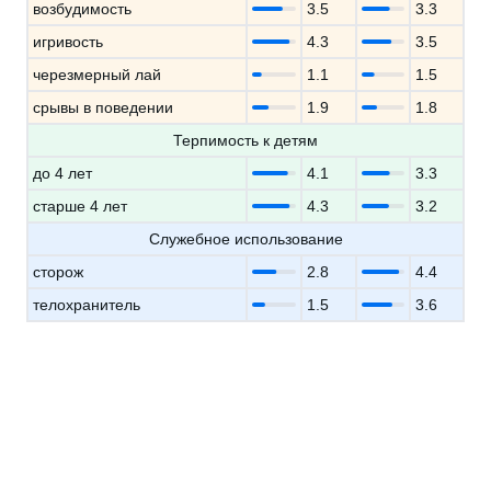
возбудимость
3.5
3.3
игривость
4.3
3.5
черезмерный лай
1.1
1.5
срывы в поведении
1.9
1.8
Терпимость к детям
до 4 лет
4.1
3.3
старше 4 лет
4.3
3.2
Служебное использование
сторож
2.8
4.4
телохранитель
1.5
3.6