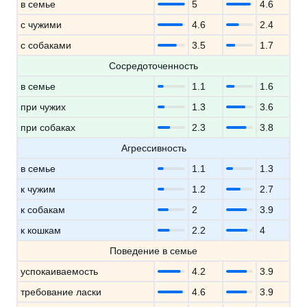
в семье
5
4.6
с чужими
4.6
2.4
с собаками
3.5
1.7
Сосредоточенность
в семье
1.1
1.6
при чужих
1.3
3.6
при собаках
2.3
3.8
Агрессивность
в семье
1.1
1.3
к чужим
1.2
2.7
к собакам
2
3.9
к кошкам
2.2
4
Поведение в семье
успокаиваемость
4.2
3.9
требование ласки
4.6
3.9