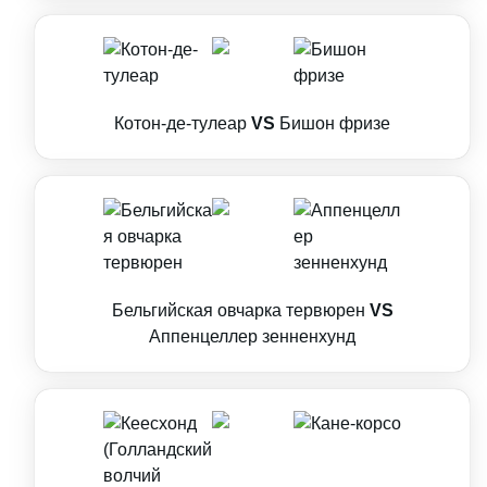
Котон-де-тулеар
VS
Бишон фризе
Бельгийская овчарка тервюрен
VS
Аппенцеллер зенненхунд