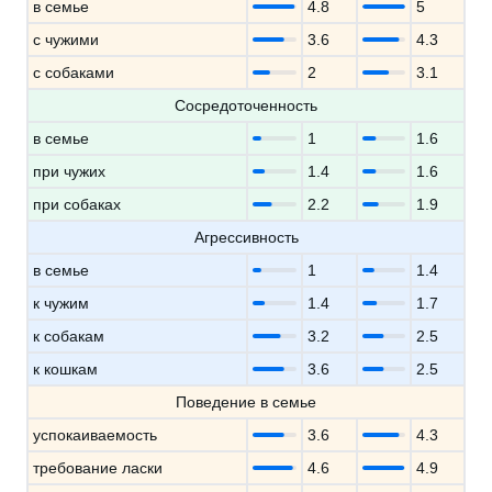
в семье
4.8
5
с чужими
3.6
4.3
с собаками
2
3.1
Сосредоточенность
в семье
1
1.6
при чужих
1.4
1.6
при собаках
2.2
1.9
Агрессивность
в семье
1
1.4
к чужим
1.4
1.7
к собакам
3.2
2.5
к кошкам
3.6
2.5
Поведение в семье
успокаиваемость
3.6
4.3
требование ласки
4.6
4.9