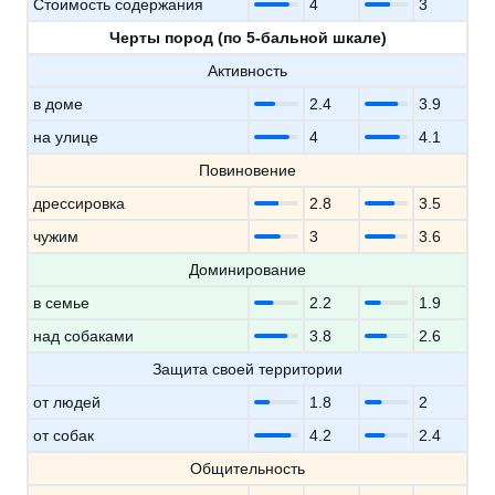
Стоимость содержания
4
3
Черты пород (по 5-бальной шкале)
Активность
в доме
2.4
3.9
на улице
4
4.1
Повиновение
дрессировка
2.8
3.5
чужим
3
3.6
Доминирование
в семье
2.2
1.9
над собаками
3.8
2.6
Защита своей территории
от людей
1.8
2
от собак
4.2
2.4
Общительность