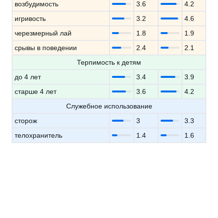
возбудимость
3.6
4.2
игривость
3.2
4.6
черезмерный лай
1.8
1.9
срывы в поведении
2.4
2.1
Терпимость к детям
до 4 лет
3.4
3.9
старше 4 лет
3.6
4.2
Служебное использование
сторож
3
3.3
телохранитель
1.4
1.6