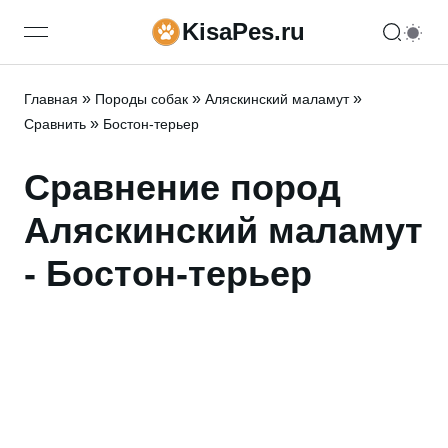
KisaPes.ru
open navigation menu
»
»
»
Главная
Породы собак
Аляскинский маламут
»
Сравнить
Бостон-терьер
Сравнение пород
Аляскинский маламут
- Бостон-терьер