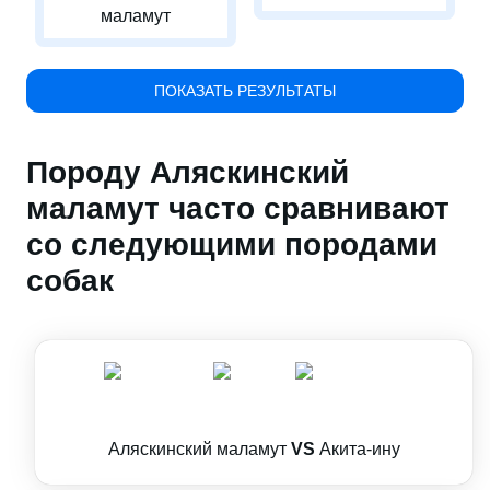
маламут
ПОКАЗАТЬ РЕЗУЛЬТАТЫ
Породу Аляскинский
маламут часто сравнивают
со следующими породами
собак
Аляскинский маламут
VS
Акита-ину