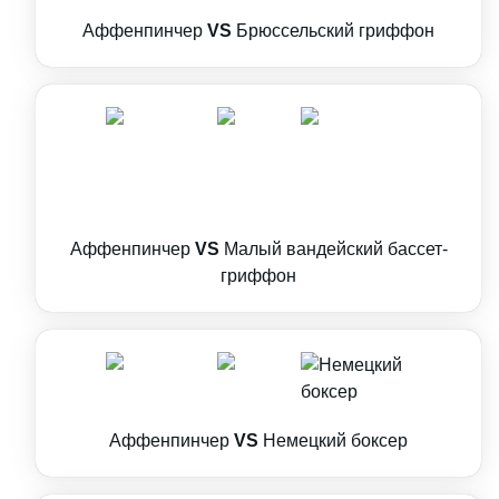
Аффенпинчер
VS
Брюссельский гриффон
Аффенпинчер
VS
Малый вандейский бассет-
гриффон
Аффенпинчер
VS
Немецкий боксер