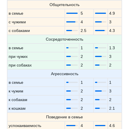
Общительность
в семье
5
4.9
с чужими
4
3
с собаками
2.5
4.3
Сосредоточенность
в семье
1
1.3
при чужих
2
3
при собаках
2
2
Агрессивность
в семье
1
1
к чужим
2
3
к собакам
2
2
к кошкам
2
2.1
Поведение в семье
успокаиваемость
4
4.6