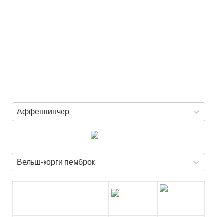
Аффенпинчер
Вельш-корги пемброк