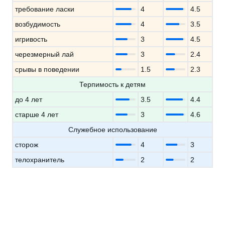
требование ласки
4
4.5
возбудимость
4
3.5
игривость
3
4.5
черезмерный лай
3
2.4
срывы в поведении
1.5
2.3
Терпимость к детям
до 4 лет
3.5
4.4
старше 4 лет
3
4.6
Служебное использование
сторож
4
3
телохранитель
2
2