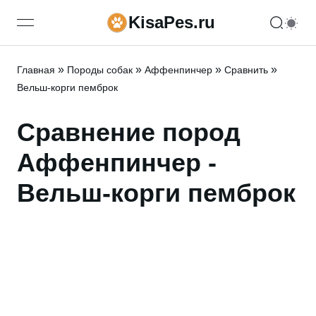
KisaPes.ru
open navigation menu
»
»
»
»
Главная
Породы собак
Аффенпинчер
Сравнить
Вельш-корги пемброк
Сравнение пород
Аффенпинчер -
Вельш-корги пемброк