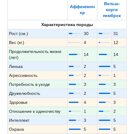
Вельш-
Аффенпинч
корги
ер
пемброк
Характеристика породы
Рост (см.)
30
31
Вес (кг.)
4
12
Продолжительность жизни
14
14
(лет)
Линька
2
5
Агрессивность
2
1
Потребность в уходе
3
3
Дружелюбность
2
5
Здоровье
4
3
Отношение к одиночеству
1
2
Интеллект
3
5
Охрана
5
5